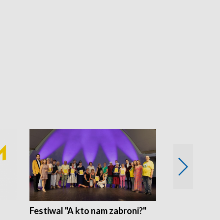
Festiwal "A kto nam zabroni?"
Mikrokosmo