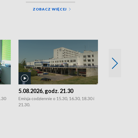
ZOBACZ WIĘCEJ
5.08.2026, godz. 21.30
5.08.2026, g
8.30
Emisja codziennie o 15.30, 16.30, 18.30 i
Emisja codziennie
21.30.
21.30.