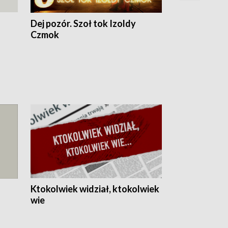
Dej pozór. Szoł tok Izoldy
Dzień z blisk
Czmok
Ktokolwiek widział, ktokolwiek
wie