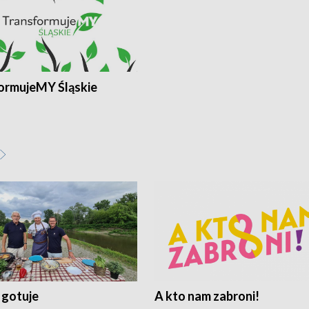
ormujeMY Śląskie
 gotuje
A kto nam zabroni!