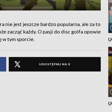
a nie jest jeszcze bardzo popularna, ale za to
że zacząć każdy. O pasji do disc golfa opowie
 w tym sporcie.
U
UDOSTĘPNIJ NA X
U