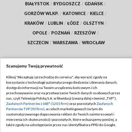
BIAŁYSTOK
/
BYDGOSZCZ
/
GDAŃSK
/
GORZÓW WLKP.
/
KATOWICE
/
KIELCE
/
KRAKÓW
/
LUBLIN
/
ŁÓDŹ
/
OLSZTYN
/
OPOLE
/
POZNAŃ
/
RZESZÓW
/
SZCZECIN
/
WARSZAWA
/
WROCŁAW
Szanujemy Twoją prywatność
Dołącz do nas:
Kliknij "Akceptuję i przechodzę do serwisu", aby wyrazić zgody na
korzystanie z technologii automatycznego śledzenia i zbierania danych,
TVP
dostęp do informacji na Twoim urządzeniu końcowym i ich
Abonament TVP
przechowywanie oraz na przetwarzanie Twoich danych osobowych przez
Regulamin TVP
nas, czyli Telewizję Polską S.A. w likwidacji (zwaną dalej również „TVP”),
Emisja w TVP
Polityka prywatności
Zaufanych Partnerów z IAB* (1201 firm)
oraz pozostałych
Zaufanych
Partnerów TVP (93 firm)
, w celach marketingowych (w tym do
Centrum informacji TVP
Moje zgody
zautomatyzowanego dopasowania reklam do Twoich zainteresowań i
mierzenia ich skuteczności) i pozostałych, które wskazujemy poniżej, a
Naziemna Telewizja Cyfrowa
Pomoc
także zgody na udostępnianie przez nas identyfikatora PPID do Google.
Sklep TVP