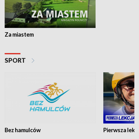
Za miastem
SPORT
Bez hamulców
Pierwsza lekc