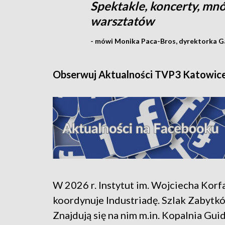
Spektakle, koncerty, mn
warsztatów
- mówi Monika Paca-Bros, dyrektorka Ga
Obserwuj Aktualności TVP3 Katowic
W 2026 r. Instytut im. Wojciecha Korf
koordynuje Industriadę. Szlak Zabytkó
Znajdują się na nim m.in. Kopalnia Gui