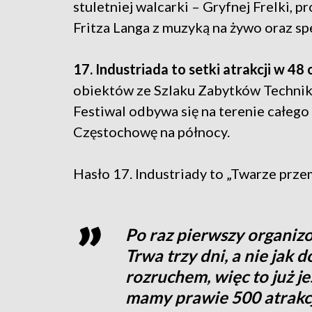
stuletniej walcarki – Gryfnej Frelki, pr
Fritza Langa z muzyką na żywo oraz s
17. Industriada to setki atrakcji w 48
obiektów ze Szlaku Zabytków Techniki
Festiwal odbywa się na terenie całego
Częstochowę na północy.
Hasło 17. Industriady to „Twarze prze
Po raz pierwszy organiz
Trwa trzy dni, a nie jak 
rozruchem, więc to już j
mamy prawie 500 atrakcj