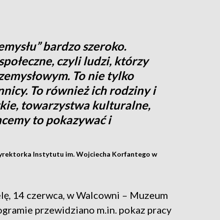
emysłu” bardzo szeroko.
ołeczne, czyli ludzi, którzy
rzemysłowym. To nie tylko
nnicy. To również ich rodziny i
zkie, towarzystwa kulturalne,
Chcemy to pokazywać i
yrektorka Instytutu im. Wojciecha Korfantego w
elę, 14 czerwca, w Walcowni – Muzeum
gramie przewidziano m.in. pokaz pracy