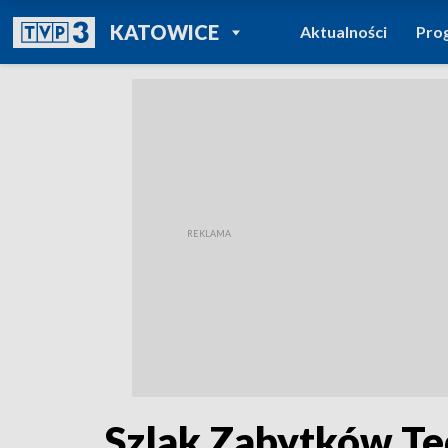
POWRÓT DO
KATOWICE
Aktualności
Pro
TVP REGIONY
Szlak Zabytków Tec