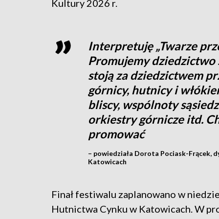
Kultury 2026 r.
Interpretuję „Twarze prz
Promujemy dziedzictwo sp
stoją za dziedzictwem p
górnicy, hutnicy i włókie
bliscy, wspólnoty sąsied
orkiestry górnicze itd. 
promować
– powiedziała Dorota Pociask-Frącek, d
Katowicach
Finał festiwalu zaplanowano w niedzi
Hutnictwa Cynku w Katowicach. W pro