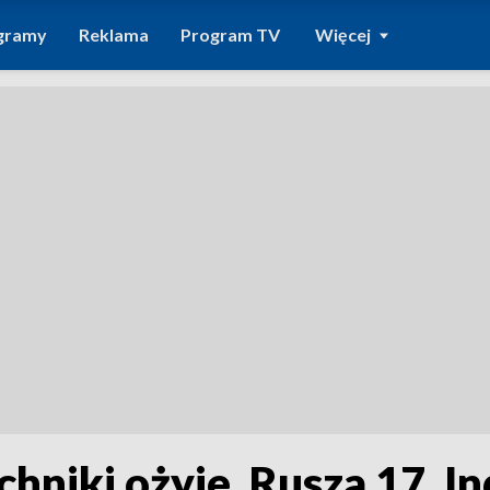
gramy
Reklama
Program TV
Więcej
hniki ożyje. Rusza 17. In