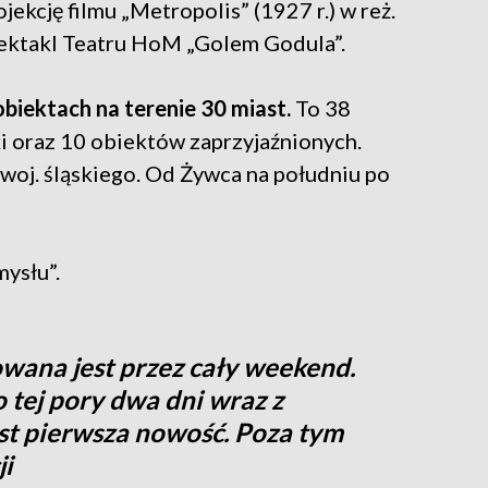
ojekcję filmu „Metropolis” (1927 r.) w reż.
pektakl Teatru HoM „Golem Godula”.
 obiektach na terenie 30 miast.
To 38
 oraz 10 obiektów zaprzyjaźnionych.
 woj. śląskiego. Od Żywca na południu po
mysłu”.
owana jest przez cały weekend.
do tej pory dwa dni wraz z
est pierwsza nowość. Poza tym
i