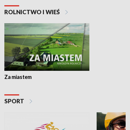
ROLNICTWO I WIEŚ
Za miastem
SPORT