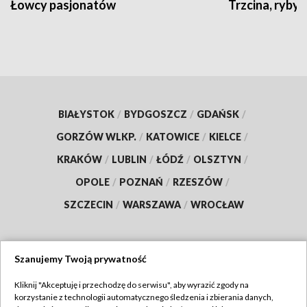
Łowcy pasjonatów
Trzcina, ryby 
BIAŁYSTOK
/
BYDGOSZCZ
/
GDAŃSK
/
GORZÓW WLKP.
/
KATOWICE
/
KIELCE
/
KRAKÓW
/
LUBLIN
/
ŁÓDŹ
/
OLSZTYN
/
OPOLE
/
POZNAŃ
/
RZESZÓW
/
SZCZECIN
/
WARSZAWA
/
WROCŁAW
Szanujemy Twoją prywatność
Dołącz do nas:
Kliknij "Akceptuję i przechodzę do serwisu", aby wyrazić zgody na
korzystanie z technologii automatycznego śledzenia i zbierania danych,
TVP