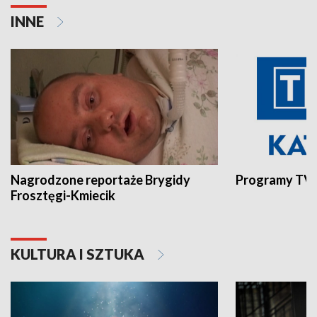
INNE
Nagrodzone reportaże Brygidy
Programy TVP
Frosztęgi-Kmiecik
KULTURA I SZTUKA