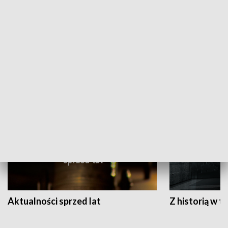
Papyn pyto
Rączka gotuje
HISTORIA
Aktualności sprzed lat
Z historią w tl