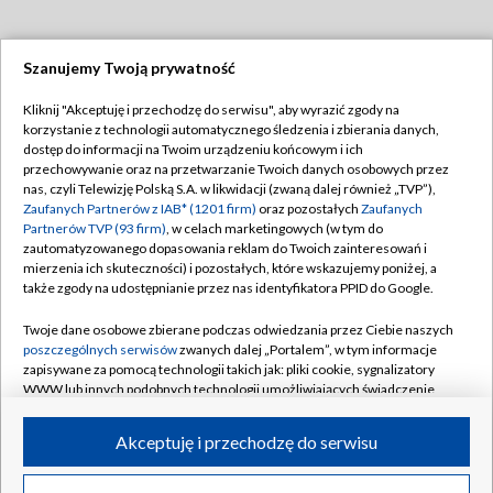
Szanujemy Twoją prywatność
Dołącz do nas:
Kliknij "Akceptuję i przechodzę do serwisu", aby wyrazić zgody na
korzystanie z technologii automatycznego śledzenia i zbierania danych,
TVP
dostęp do informacji na Twoim urządzeniu końcowym i ich
Abonament TVP
przechowywanie oraz na przetwarzanie Twoich danych osobowych przez
Regulamin TVP
nas, czyli Telewizję Polską S.A. w likwidacji (zwaną dalej również „TVP”),
Emisja w TVP
Zaufanych Partnerów z IAB* (1201 firm)
oraz pozostałych
Zaufanych
Polityka prywatności
Partnerów TVP (93 firm)
, w celach marketingowych (w tym do
Centrum informacji TVP
Moje zgody
zautomatyzowanego dopasowania reklam do Twoich zainteresowań i
mierzenia ich skuteczności) i pozostałych, które wskazujemy poniżej, a
Naziemna Telewizja Cyfrowa
Pomoc
także zgody na udostępnianie przez nas identyfikatora PPID do Google.
Sklep TVP
Biuro reklamy
Twoje dane osobowe zbierane podczas odwiedzania przez Ciebie naszych
Rada Programowa
poszczególnych serwisów
zwanych dalej „Portalem”, w tym informacje
Kontakt
zapisywane za pomocą technologii takich jak: pliki cookie, sygnalizatory
System NOS
WWW lub innych podobnych technologii umożliwiających świadczenie
dopasowanych i bezpiecznych usług, personalizację treści oraz reklam,
Informacje o nadawcy
Kanały
udostępnianie funkcji mediów społecznościowych oraz analizowanie
Akceptuję i przechodzę do serwisu
ruchu w Internecie.
Program dla prasy
©2026 Telewizja Polska S.A. w likwidacji
Biuro Reklamy
Twoje dane osobowe zbierane podczas odwiedzania przez Ciebie