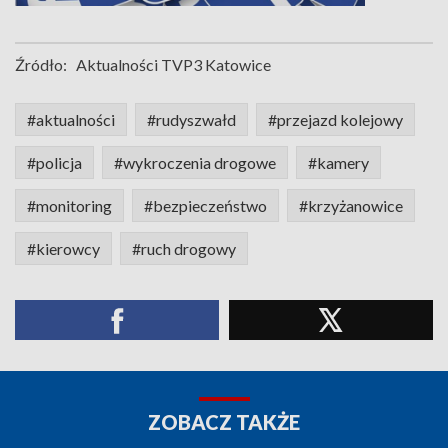
Źródło:
Aktualności TVP3 Katowice
#aktualności
#rudyszwałd
#przejazd kolejowy
#policja
#wykroczenia drogowe
#kamery
#monitoring
#bezpieczeństwo
#krzyżanowice
#kierowcy
#ruch drogowy
ZOBACZ TAKŻE