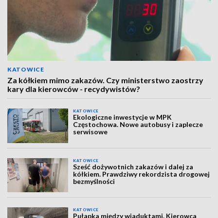
KATOWICE
Za kółkiem mimo zakazów. Czy ministerstwo zaostrzy
kary dla kierowców - recydywistów?
KATOWICE
Ekologiczne inwestycje w MPK
Częstochowa. Nowe autobusy i zaplecze
serwisowe
KATOWICE
Sześć dożywotnich zakazów i dalej za
kółkiem. Prawdziwy rekordzista drogowej
bezmyślności
KATOWICE
Pułapka między wiaduktami. Kierowca