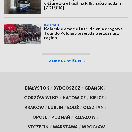
ciężarówki utknął na kilkanaście godzin
[ZDJĘCIA]
KATOWICE
Kolarskie emocje i utrudnienia drogowe.
Tour de Pologne przejedzie przez nasz
region
ZOBACZ WIĘCEJ
BIAŁYSTOK
/
BYDGOSZCZ
/
GDAŃSK
/
GORZÓW WLKP.
/
KATOWICE
/
KIELCE
/
KRAKÓW
/
LUBLIN
/
ŁÓDŹ
/
OLSZTYN
/
OPOLE
/
POZNAŃ
/
RZESZÓW
/
SZCZECIN
/
WARSZAWA
/
WROCŁAW