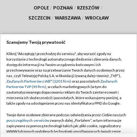
OPOLE
/
POZNAŃ
/
RZESZÓW
/
SZCZECIN
/
WARSZAWA
/
WROCŁAW
Szanujemy Twoją prywatność
Dołącz do nas:
Kliknij "Akceptuję i przechodzę do serwisu", aby wyrazić zgody na
korzystanie z technologii automatycznego śledzenia i zbierania danych,
TVP
dostęp do informacji na Twoim urządzeniu końcowym i ich
Abonament TVP
przechowywanie oraz na przetwarzanie Twoich danych osobowych przez
Regulamin TVP
nas, czyli Telewizję Polską S.A. w likwidacji (zwaną dalej również „TVP”),
Emisja w TVP
Polityka prywatności
Zaufanych Partnerów z IAB* (1201 firm)
oraz pozostałych
Zaufanych
Partnerów TVP (93 firm)
, w celach marketingowych (w tym do
Centrum informacji TVP
Moje zgody
zautomatyzowanego dopasowania reklam do Twoich zainteresowań i
mierzenia ich skuteczności) i pozostałych, które wskazujemy poniżej, a
Naziemna Telewizja Cyfrowa
Pomoc
także zgody na udostępnianie przez nas identyfikatora PPID do Google.
Sklep TVP
Biuro reklamy
Twoje dane osobowe zbierane podczas odwiedzania przez Ciebie naszych
Rada Programowa
Kontakt
poszczególnych serwisów
zwanych dalej „Portalem”, w tym informacje
zapisywane za pomocą technologii takich jak: pliki cookie, sygnalizatory
System NOS
WWW lub innych podobnych technologii umożliwiających świadczenie
dopasowanych i bezpiecznych usług, personalizację treści oraz reklam,