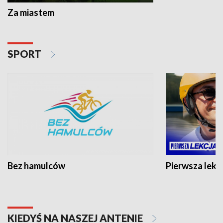
Za miastem
SPORT
Bez hamulców
Pierwsza lekc
KIEDYŚ NA NASZEJ ANTENIE