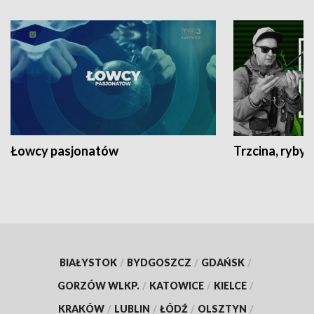
Łowcy pasjonatów
Trzcina, ryby 
BIAŁYSTOK
/
BYDGOSZCZ
/
GDAŃSK
/
GORZÓW WLKP.
/
KATOWICE
/
KIELCE
/
KRAKÓW
/
LUBLIN
/
ŁÓDŹ
/
OLSZTYN
/