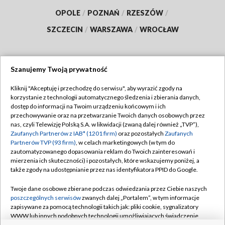
OPOLE
/
POZNAŃ
/
RZESZÓW
/
SZCZECIN
/
WARSZAWA
/
WROCŁAW
Szanujemy Twoją prywatność
Dołącz do nas:
Kliknij "Akceptuję i przechodzę do serwisu", aby wyrazić zgody na
korzystanie z technologii automatycznego śledzenia i zbierania danych,
TVP
dostęp do informacji na Twoim urządzeniu końcowym i ich
Abonament TVP
przechowywanie oraz na przetwarzanie Twoich danych osobowych przez
Regulamin TVP
nas, czyli Telewizję Polską S.A. w likwidacji (zwaną dalej również „TVP”),
Emisja w TVP
Polityka prywatności
Zaufanych Partnerów z IAB* (1201 firm)
oraz pozostałych
Zaufanych
Partnerów TVP (93 firm)
, w celach marketingowych (w tym do
Centrum informacji TVP
Moje zgody
zautomatyzowanego dopasowania reklam do Twoich zainteresowań i
mierzenia ich skuteczności) i pozostałych, które wskazujemy poniżej, a
Naziemna Telewizja Cyfrowa
Pomoc
także zgody na udostępnianie przez nas identyfikatora PPID do Google.
Sklep TVP
Biuro reklamy
Twoje dane osobowe zbierane podczas odwiedzania przez Ciebie naszych
Rada Programowa
Kontakt
poszczególnych serwisów
zwanych dalej „Portalem”, w tym informacje
zapisywane za pomocą technologii takich jak: pliki cookie, sygnalizatory
System NOS
WWW lub innych podobnych technologii umożliwiających świadczenie
dopasowanych i bezpiecznych usług, personalizację treści oraz reklam,