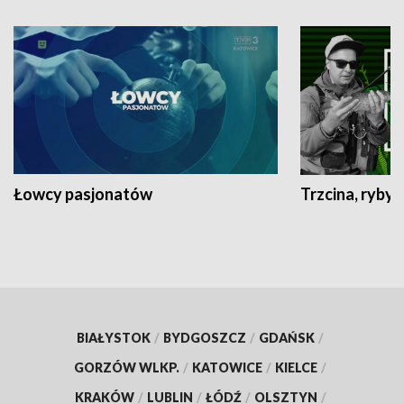
Łowcy pasjonatów
Trzcina, ryby 
BIAŁYSTOK
/
BYDGOSZCZ
/
GDAŃSK
/
GORZÓW WLKP.
/
KATOWICE
/
KIELCE
/
KRAKÓW
/
LUBLIN
/
ŁÓDŹ
/
OLSZTYN
/