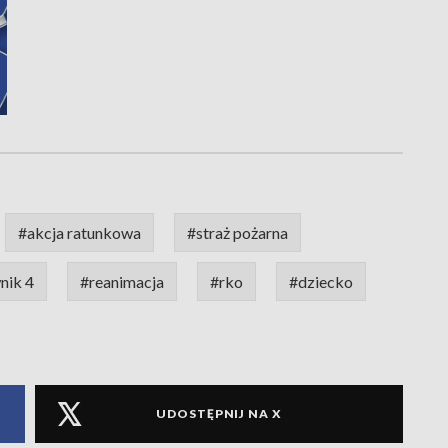
#akcja ratunkowa
#straż pożarna
nik 4
#reanimacja
#rko
#dziecko
UDOSTĘPNIJ NA X