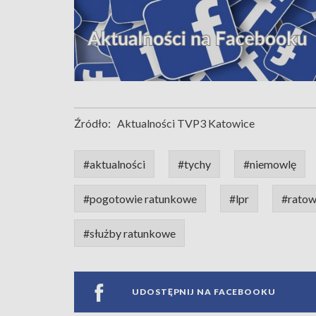
Źródło:
Aktualności TVP3 Katowice
#aktualności
#tychy
#niemowlę
#pogotowie ratunkowe
#lpr
#ratow
#służby ratunkowe
UDOSTĘPNIJ NA FACEBOOKU