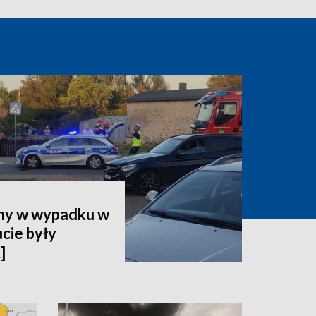
nny w wypadku w
ucie były
]