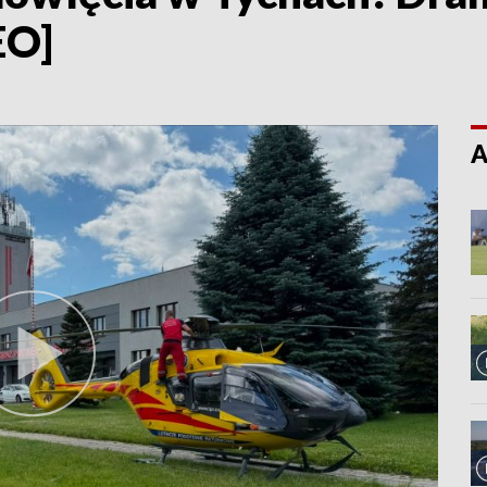
EO]
A