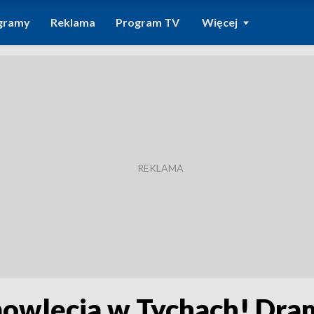
gramy
Reklama
Program TV
Więcej
owlęcia w Tychach! Drama