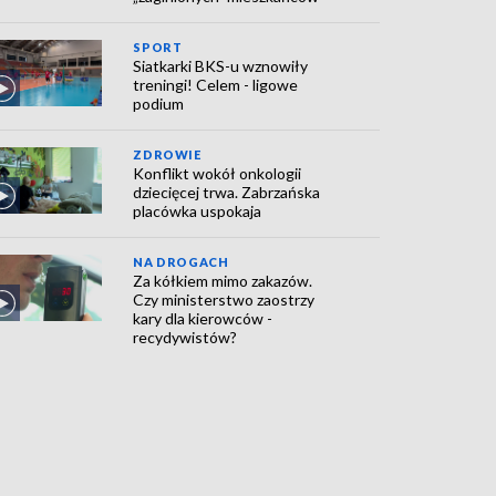
SPORT
Siatkarki BKS-u wznowiły
treningi! Celem - ligowe
podium
ZDROWIE
Konflikt wokół onkologii
dziecięcej trwa. Zabrzańska
placówka uspokaja
NA DROGACH
Za kółkiem mimo zakazów.
Czy ministerstwo zaostrzy
kary dla kierowców -
recydywistów?