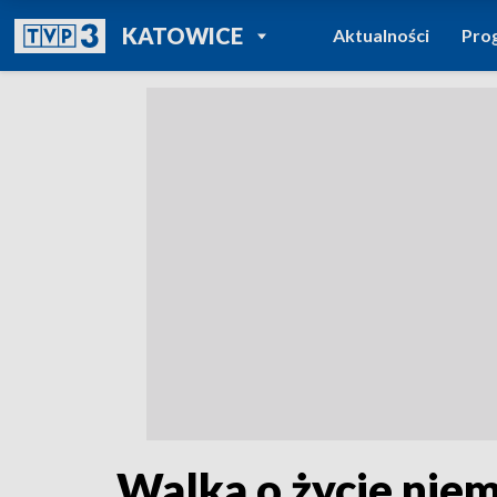
POWRÓT DO
KATOWICE
Aktualności
Pro
TVP REGIONY
Walka o życie niem