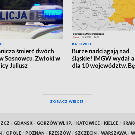
CE
KATOWICE
nicza śmierć dwóch
Burze nadciągają nad
w Sosnowcu. Zwłoki w
śląskie! IMGW wydał a
icy Juliusz
dla 10 województw. Bę
grad i silny wiatr
ZOBACZ WIĘCEJ
SZCZ
/
GDAŃSK
/
GORZÓW WLKP.
/
KATOWICE
/
KIELCE
/
KRA
N
/
OPOLE
/
POZNAŃ
/
RZESZÓW
/
SZCZECIN
/
WARSZAWA
/
W