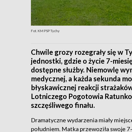
Fot. KM PSP Tychy
Chwile grozy rozegrały się w Ty
jednostki, gdzie o życie 7-mies
dostępne służby. Niemowlę wy
medycznej, a każda sekunda mog
błyskawicznej reakcji strażakó
Lotniczego Pogotowia Ratunko
szczęśliwego finału.
Dramatyczne wydarzenia miały miejsc
południem. Matka przewoziła swoje 7-