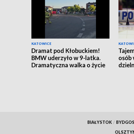
KATOWICE
KATOWI
Dramat pod Kłobuckiem!
Tajem
BMW uderzyło w 9-latka.
osób 
Dramatyczna walka o życie
dzieln
dziecka!
BIAŁYSTOK
/
BYDGO
OLSZTY