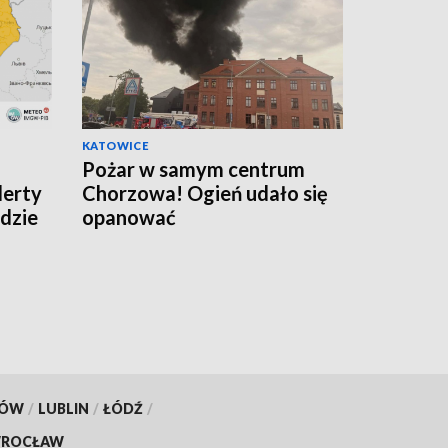
KATOWICE
Pożar w samym centrum
lerty
Chorzowa! Ogień udało się
dzie
opanować
KÓW
/
LUBLIN
/
ŁÓDŹ
/
ROCŁAW