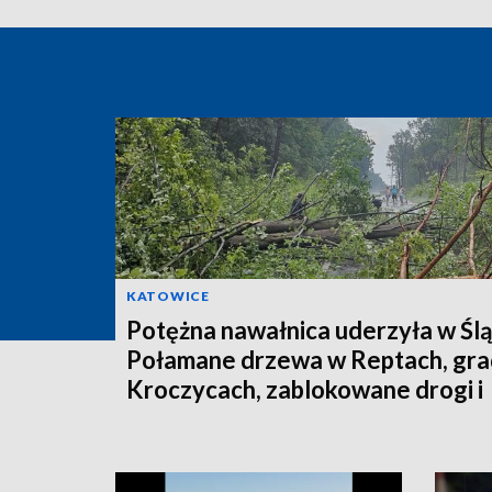
KATOWICE
Potężna nawałnica uderzyła w Ślą
Połamane drzewa w Reptach, gra
Kroczycach, zablokowane drogi i
tysiące mieszkańców bez prądu