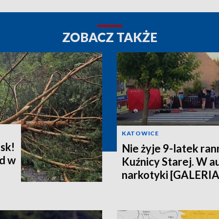
ZOBACZ TAKŻE
KATOWICE
sk!
Nie żyje 9-latek ra
d w
Kuźnicy Starej. W a
narkotyki [GALERIA