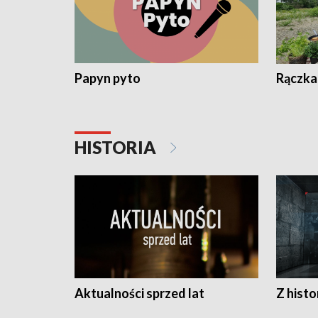
Papyn pyto
Rączka
HISTORIA
Aktualności sprzed lat
Z histo