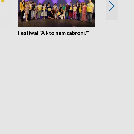
Festiwal "A kto nam zabroni?"
Mikrokosmo