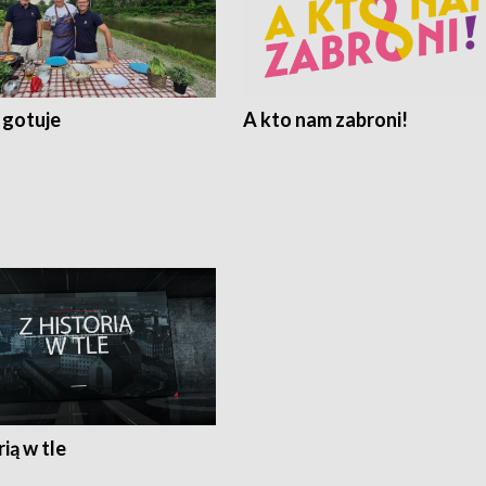
 gotuje
A kto nam zabroni!
rią w tle