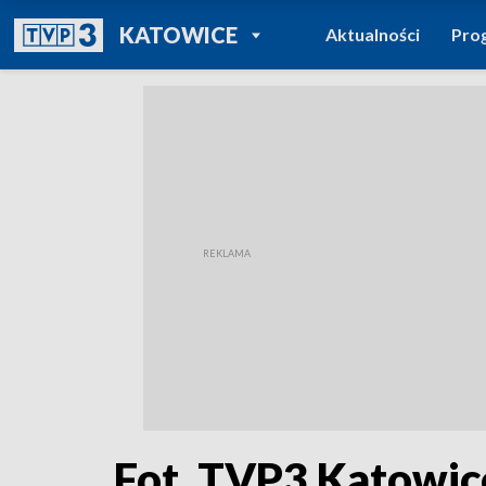
POWRÓT DO
KATOWICE
Aktualności
Pro
TVP REGIONY
Fot. TVP3 Katowic