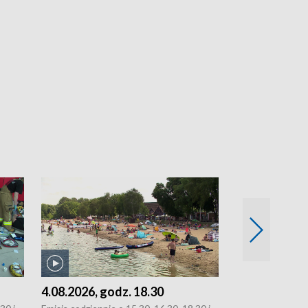
4.08.2026, godz. 18.30
3.08.2026, g