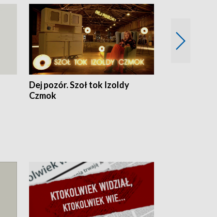
Dej pozór. Szoł tok Izoldy
Dzień z blisk
Czmok