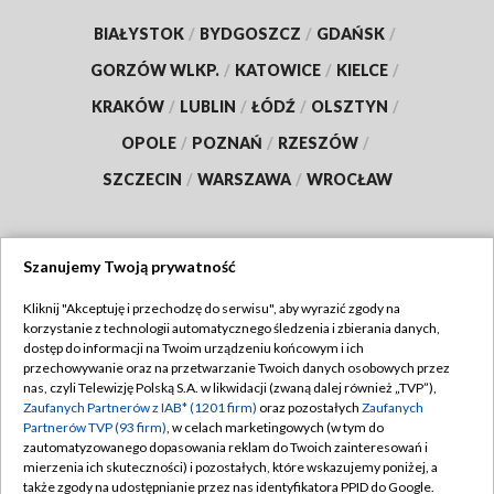
BIAŁYSTOK
/
BYDGOSZCZ
/
GDAŃSK
/
GORZÓW WLKP.
/
KATOWICE
/
KIELCE
/
KRAKÓW
/
LUBLIN
/
ŁÓDŹ
/
OLSZTYN
/
OPOLE
/
POZNAŃ
/
RZESZÓW
/
SZCZECIN
/
WARSZAWA
/
WROCŁAW
Szanujemy Twoją prywatność
Dołącz do nas:
Kliknij "Akceptuję i przechodzę do serwisu", aby wyrazić zgody na
korzystanie z technologii automatycznego śledzenia i zbierania danych,
TVP
dostęp do informacji na Twoim urządzeniu końcowym i ich
Abonament TVP
przechowywanie oraz na przetwarzanie Twoich danych osobowych przez
Regulamin TVP
nas, czyli Telewizję Polską S.A. w likwidacji (zwaną dalej również „TVP”),
Emisja w TVP
Polityka prywatności
Zaufanych Partnerów z IAB* (1201 firm)
oraz pozostałych
Zaufanych
Partnerów TVP (93 firm)
, w celach marketingowych (w tym do
Centrum informacji TVP
Moje zgody
zautomatyzowanego dopasowania reklam do Twoich zainteresowań i
mierzenia ich skuteczności) i pozostałych, które wskazujemy poniżej, a
Naziemna Telewizja Cyfrowa
Pomoc
także zgody na udostępnianie przez nas identyfikatora PPID do Google.