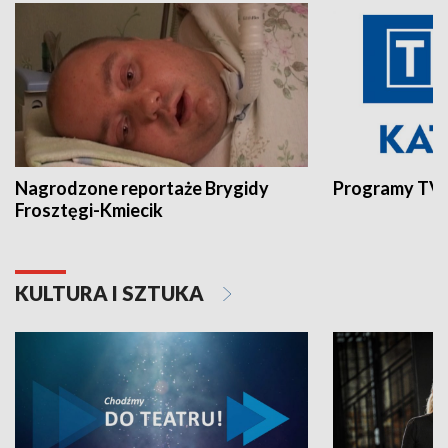
Nagrodzone reportaże Brygidy
Programy TVP
Frosztęgi-Kmiecik
KULTURA I SZTUKA