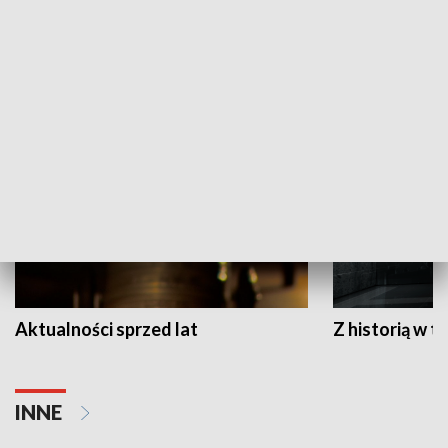
Papyn pyto
Rączka gotuje
HISTORIA
Aktualności sprzed lat
Z historią w tl
INNE