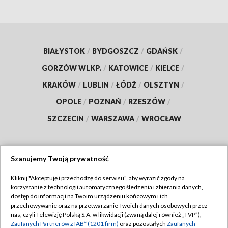
BIAŁYSTOK
/
BYDGOSZCZ
/
GDAŃSK
/
GORZÓW WLKP.
/
KATOWICE
/
KIELCE
/
KRAKÓW
/
LUBLIN
/
ŁÓDŹ
/
OLSZTYN
/
OPOLE
/
POZNAŃ
/
RZESZÓW
/
SZCZECIN
/
WARSZAWA
/
WROCŁAW
Szanujemy Twoją prywatność
Dołącz do nas:
Kliknij "Akceptuję i przechodzę do serwisu", aby wyrazić zgody na
korzystanie z technologii automatycznego śledzenia i zbierania danych,
TVP
dostęp do informacji na Twoim urządzeniu końcowym i ich
Abonament TVP
przechowywanie oraz na przetwarzanie Twoich danych osobowych przez
Regulamin TVP
nas, czyli Telewizję Polską S.A. w likwidacji (zwaną dalej również „TVP”),
Emisja w TVP
Polityka prywatności
Zaufanych Partnerów z IAB* (1201 firm)
oraz pozostałych
Zaufanych