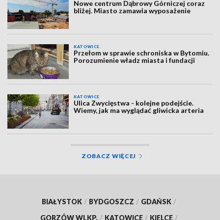
Nowe centrum Dąbrowy Górniczej coraz
bliżej. Miasto zamawia wyposażenie
KATOWICE
Przełom w sprawie schroniska w Bytomiu.
Porozumienie władz miasta i fundacji
KATOWICE
Ulica Zwycięstwa - kolejne podejście.
Wiemy, jak ma wyglądać gliwicka arteria
ZOBACZ WIĘCEJ
BIAŁYSTOK
/
BYDGOSZCZ
/
GDAŃSK
/
GORZÓW WLKP.
/
KATOWICE
/
KIELCE
/