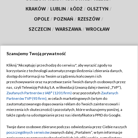
KRAKÓW
/
LUBLIN
/
ŁÓDŹ
/
OLSZTYN
/
OPOLE
/
POZNAŃ
/
RZESZÓW
/
SZCZECIN
/
WARSZAWA
/
WROCŁAW
Szanujemy Twoją prywatność
Dołącz do nas:
Kliknij "Akceptuję i przechodzę do serwisu", aby wyrazić zgody na
korzystanie z technologii automatycznego śledzenia i zbierania danych,
TVP
dostęp do informacji na Twoim urządzeniu końcowym i ich
Abonament TVP
przechowywanie oraz na przetwarzanie Twoich danych osobowych przez
Regulamin TVP
nas, czyli Telewizję Polską S.A. w likwidacji (zwaną dalej również „TVP”),
Emisja w TVP
Zaufanych Partnerów z IAB* (1201 firm)
oraz pozostałych
Zaufanych
Polityka prywatności
Partnerów TVP (93 firm)
, w celach marketingowych (w tym do
Centrum informacji TVP
Moje zgody
zautomatyzowanego dopasowania reklam do Twoich zainteresowań i
mierzenia ich skuteczności) i pozostałych, które wskazujemy poniżej, a
Naziemna Telewizja Cyfrowa
Pomoc
także zgody na udostępnianie przez nas identyfikatora PPID do Google.
Sklep TVP
Biuro reklamy
Twoje dane osobowe zbierane podczas odwiedzania przez Ciebie naszych
Rada Programowa
poszczególnych serwisów
zwanych dalej „Portalem”, w tym informacje
Kontakt
zapisywane za pomocą technologii takich jak: pliki cookie, sygnalizatory