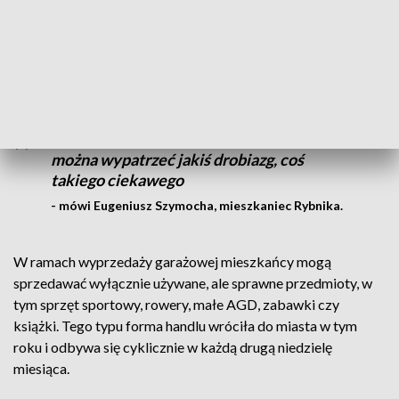
Garażówka w Rybniku to dla jednych okazja, by pozbyć się
zalegających rzeczy – dla innych – aby wypatrzeć skarb.
Jak jest pogoda to przychodzę. Czasami
można wypatrzeć jakiś drobiazg, coś
takiego ciekawego
- mówi Eugeniusz Szymocha, mieszkaniec Rybnika.
W ramach wyprzedaży garażowej mieszkańcy mogą
sprzedawać wyłącznie używane, ale sprawne przedmioty, w
tym sprzęt sportowy, rowery, małe AGD, zabawki czy
książki. Tego typu forma handlu wróciła do miasta w tym
roku i odbywa się cyklicznie w każdą drugą niedzielę
miesiąca.