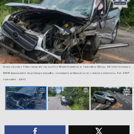
Sceny niczym z filmu rozegrały się na ulicy Wodzisławskiej w Jastrzębiu-Zdroju. 48-letni kierowca
BMW doprowadził do groźnego wypadku, a następnie próbował uciec z miejsca zdarzenia. Fot. KMP
Jastrzębie - Zdrój