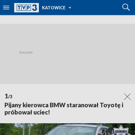
POWRÓT DO
KATOWICE
TVP REGIONY
1
/3
Pijany kierowca BMW staranował Toyotę i
próbował uciec!