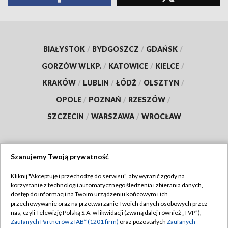
BIAŁYSTOK
/
BYDGOSZCZ
/
GDAŃSK
/
GORZÓW WLKP.
/
KATOWICE
/
KIELCE
/
KRAKÓW
/
LUBLIN
/
ŁÓDŹ
/
OLSZTYN
/
OPOLE
/
POZNAŃ
/
RZESZÓW
/
SZCZECIN
/
WARSZAWA
/
WROCŁAW
Szanujemy Twoją prywatność
Dołącz do nas:
Kliknij "Akceptuję i przechodzę do serwisu", aby wyrazić zgody na
korzystanie z technologii automatycznego śledzenia i zbierania danych,
TVP
dostęp do informacji na Twoim urządzeniu końcowym i ich
Abonament TVP
przechowywanie oraz na przetwarzanie Twoich danych osobowych przez
Regulamin TVP
nas, czyli Telewizję Polską S.A. w likwidacji (zwaną dalej również „TVP”),
Emisja w TVP
Polityka prywatności
Zaufanych Partnerów z IAB* (1201 firm)
oraz pozostałych
Zaufanych