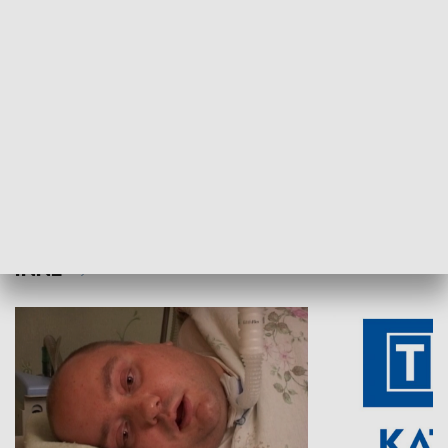
Aktualności sprzed lat
Z historią w tl
INNE