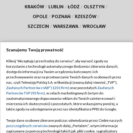
KRAKÓW
/
LUBLIN
/
ŁÓDŹ
/
OLSZTYN
/
OPOLE
/
POZNAŃ
/
RZESZÓW
/
SZCZECIN
/
WARSZAWA
/
WROCŁAW
Szanujemy Twoją prywatność
Dołącz do nas:
Kliknij "Akceptuję i przechodzę do serwisu", aby wyrazić zgody na
korzystanie z technologii automatycznego śledzenia i zbierania danych,
TVP
dostęp do informacji na Twoim urządzeniu końcowym i ich
Abonament TVP
przechowywanie oraz na przetwarzanie Twoich danych osobowych przez
Regulamin TVP
nas, czyli Telewizję Polską S.A. w likwidacji (zwaną dalej również „TVP”),
Emisja w TVP
Polityka prywatności
Zaufanych Partnerów z IAB* (1201 firm)
oraz pozostałych
Zaufanych
Partnerów TVP (93 firm)
, w celach marketingowych (w tym do
Centrum informacji TVP
Moje zgody
zautomatyzowanego dopasowania reklam do Twoich zainteresowań i
mierzenia ich skuteczności) i pozostałych, które wskazujemy poniżej, a
Naziemna Telewizja Cyfrowa
Pomoc
także zgody na udostępnianie przez nas identyfikatora PPID do Google.
Sklep TVP
Biuro reklamy
Twoje dane osobowe zbierane podczas odwiedzania przez Ciebie naszych
Rada Programowa
Kontakt
poszczególnych serwisów
zwanych dalej „Portalem”, w tym informacje
zapisywane za pomocą technologii takich jak: pliki cookie, sygnalizatory