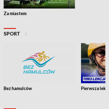
Za miastem
SPORT
Bez hamulców
Pierwsza lekc