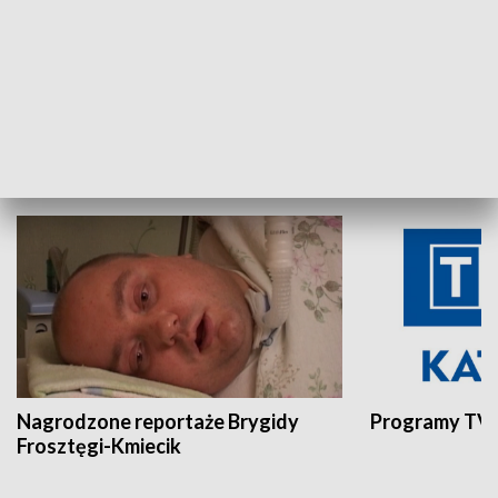
Aktualności sprzed lat
Z historią w tl
INNE
Nagrodzone reportaże Brygidy
Programy TVP
Frosztęgi-Kmiecik