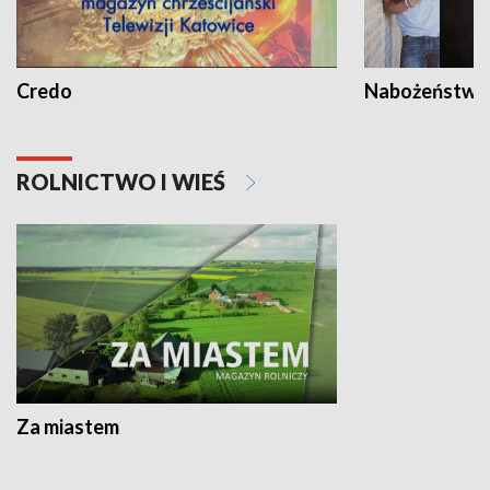
Credo
Nabożeństwa 
ROLNICTWO I WIEŚ
Za miastem