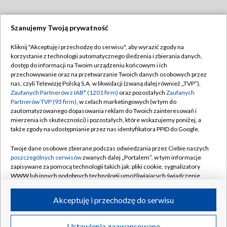
Szanujemy Twoją prywatność
Dołącz do nas:
Kliknij "Akceptuję i przechodzę do serwisu", aby wyrazić zgody na
korzystanie z technologii automatycznego śledzenia i zbierania danych,
TVP
dostęp do informacji na Twoim urządzeniu końcowym i ich
Abonament TVP
przechowywanie oraz na przetwarzanie Twoich danych osobowych przez
Regulamin TVP
nas, czyli Telewizję Polską S.A. w likwidacji (zwaną dalej również „TVP”),
Emisja w TVP
Polityka prywatności
Zaufanych Partnerów z IAB* (1201 firm)
oraz pozostałych
Zaufanych
Partnerów TVP (93 firm)
, w celach marketingowych (w tym do
Centrum informacji TVP
Moje zgody
zautomatyzowanego dopasowania reklam do Twoich zainteresowań i
mierzenia ich skuteczności) i pozostałych, które wskazujemy poniżej, a
Naziemna Telewizja Cyfrowa
Pomoc
także zgody na udostępnianie przez nas identyfikatora PPID do Google.
Sklep TVP
Biuro reklamy
Twoje dane osobowe zbierane podczas odwiedzania przez Ciebie naszych
Rada Programowa
Kontakt
poszczególnych serwisów
zwanych dalej „Portalem”, w tym informacje
zapisywane za pomocą technologii takich jak: pliki cookie, sygnalizatory
System NOS
WWW lub innych podobnych technologii umożliwiających świadczenie
dopasowanych i bezpiecznych usług, personalizację treści oraz reklam,
Informacje o nadawcy
Kanały
udostępnianie funkcji mediów społecznościowych oraz analizowanie
Akceptuję i przechodzę do serwisu
ruchu w Internecie.
Program dla prasy
©2026 Telewizja Polska S.A. w likwidacji
Biuro Reklamy
Twoje dane osobowe zbierane podczas odwiedzania przez Ciebie
Ustawienia zaawansowane