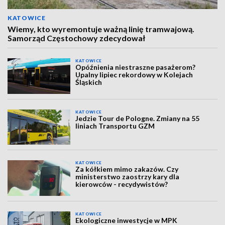
KATOWICE
Wiemy, kto wyremontuje ważną linię tramwajową.
Samorząd Częstochowy zdecydował
KATOWICE
Opóźnienia niestraszne pasażerom?
Upalny lipiec rekordowy w Kolejach
Śląskich
KATOWICE
Jedzie Tour de Pologne. Zmiany na 55
liniach Transportu GZM
KATOWICE
Za kółkiem mimo zakazów. Czy
ministerstwo zaostrzy kary dla
kierowców - recydywistów?
KATOWICE
Ekologiczne inwestycje w MPK