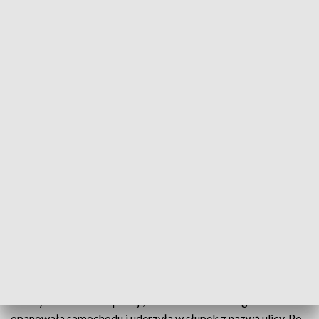
Fot. Policja Mysłowice
(4)
Zobacz zdjęcia
Jak wynika z ustaleń policji, kobieta na łuku drogi nie
opanowała samochodu i uderzyła w słupek z nazwą ulicy. Po