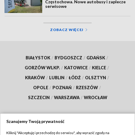
Częstochowa. Nowe autobusy i zaplecze
serwisowe
ZOBACZ WIĘCEJ
BIAŁYSTOK
/
BYDGOSZCZ
/
GDAŃSK
/
GORZÓW WLKP.
/
KATOWICE
/
KIELCE
/
KRAKÓW
/
LUBLIN
/
ŁÓDŹ
/
OLSZTYN
/
OPOLE
/
POZNAŃ
/
RZESZÓW
/
SZCZECIN
/
WARSZAWA
/
WROCŁAW
Szanujemy Twoją prywatność
Dołącz do nas:
Kliknij "Akceptuję i przechodzę do serwisu", aby wyrazić zgody na