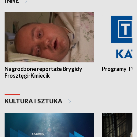
INNE
Nagrodzone reportaże Brygidy
Programy TVP
Frosztęgi-Kmiecik
KULTURA I SZTUKA