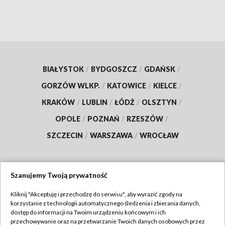
BIAŁYSTOK
/
BYDGOSZCZ
/
GDAŃSK
/
GORZÓW WLKP.
/
KATOWICE
/
KIELCE
/
KRAKÓW
/
LUBLIN
/
ŁÓDŹ
/
OLSZTYN
/
OPOLE
/
POZNAŃ
/
RZESZÓW
/
SZCZECIN
/
WARSZAWA
/
WROCŁAW
Szanujemy Twoją prywatność
Dołącz do nas:
Kliknij "Akceptuję i przechodzę do serwisu", aby wyrazić zgody na
korzystanie z technologii automatycznego śledzenia i zbierania danych,
TVP
dostęp do informacji na Twoim urządzeniu końcowym i ich
Abonament TVP
przechowywanie oraz na przetwarzanie Twoich danych osobowych przez
Regulamin TVP