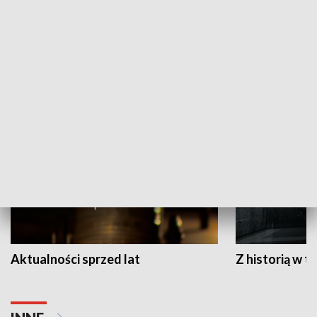
Papyn pyto
Rączka gotuje
HISTORIA
Aktualności sprzed lat
Z historią w tl