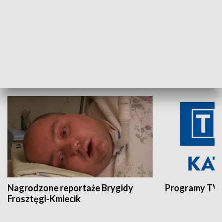
Aktualności sprzed lat
Z historią w tl
INNE
Nagrodzone reportaże Brygidy
Programy TVP
Frosztęgi-Kmiecik