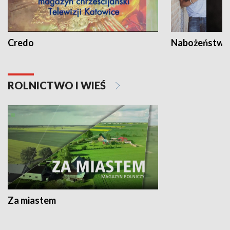
Credo
Nabożeństwa 
ROLNICTWO I WIEŚ
Za miastem