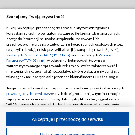
Szanujemy Twoją prywatność
Dołącz do nas:
Kliknij "Akceptuję i przechodzę do serwisu", aby wyrazić zgody na
korzystanie z technologii automatycznego śledzenia i zbierania danych,
TVP
dostęp do informacji na Twoim urządzeniu końcowym i ich
Abonament TVP
przechowywanie oraz na przetwarzanie Twoich danych osobowych przez
Regulamin TVP
nas, czyli Telewizję Polską S.A. w likwidacji (zwaną dalej również „TVP”),
Emisja w TVP
Polityka prywatności
Zaufanych Partnerów z IAB* (1201 firm)
oraz pozostałych
Zaufanych
Partnerów TVP (93 firm)
, w celach marketingowych (w tym do
Centrum informacji TVP
Moje zgody
zautomatyzowanego dopasowania reklam do Twoich zainteresowań i
mierzenia ich skuteczności) i pozostałych, które wskazujemy poniżej, a
Naziemna Telewizja Cyfrowa
Pomoc
także zgody na udostępnianie przez nas identyfikatora PPID do Google.
Sklep TVP
Biuro reklamy
Twoje dane osobowe zbierane podczas odwiedzania przez Ciebie naszych
Rada Programowa
Kontakt
poszczególnych serwisów
zwanych dalej „Portalem”, w tym informacje
zapisywane za pomocą technologii takich jak: pliki cookie, sygnalizatory
System NOS
WWW lub innych podobnych technologii umożliwiających świadczenie
dopasowanych i bezpiecznych usług, personalizację treści oraz reklam,
Informacje o nadawcy
Kanały
udostępnianie funkcji mediów społecznościowych oraz analizowanie
Akceptuję i przechodzę do serwisu
ruchu w Internecie.
Program dla prasy
©2026 Telewizja Polska S.A. w likwidacji
Biuro Reklamy
Twoje dane osobowe zbierane podczas odwiedzania przez Ciebie
Ustawienia zaawansowane