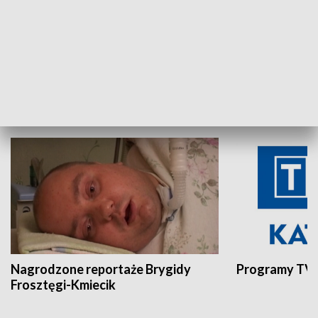
Aktualności sprzed lat
Z historią w tl
INNE
Nagrodzone reportaże Brygidy
Programy TVP
Frosztęgi-Kmiecik