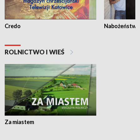
Credo
Nabożeństwa 
ROLNICTWO I WIEŚ
Za miastem