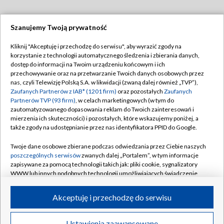
Szanujemy Twoją prywatność
Dołącz do nas:
Kliknij "Akceptuję i przechodzę do serwisu", aby wyrazić zgody na
korzystanie z technologii automatycznego śledzenia i zbierania danych,
TVP
dostęp do informacji na Twoim urządzeniu końcowym i ich
Abonament TVP
przechowywanie oraz na przetwarzanie Twoich danych osobowych przez
Regulamin TVP
nas, czyli Telewizję Polską S.A. w likwidacji (zwaną dalej również „TVP”),
Emisja w TVP
Polityka prywatności
Zaufanych Partnerów z IAB* (1201 firm)
oraz pozostałych
Zaufanych
Partnerów TVP (93 firm)
, w celach marketingowych (w tym do
Centrum informacji TVP
Moje zgody
zautomatyzowanego dopasowania reklam do Twoich zainteresowań i
mierzenia ich skuteczności) i pozostałych, które wskazujemy poniżej, a
Naziemna Telewizja Cyfrowa
Pomoc
także zgody na udostępnianie przez nas identyfikatora PPID do Google.
Sklep TVP
Biuro reklamy
Twoje dane osobowe zbierane podczas odwiedzania przez Ciebie naszych
Rada Programowa
Kontakt
poszczególnych serwisów
zwanych dalej „Portalem”, w tym informacje
zapisywane za pomocą technologii takich jak: pliki cookie, sygnalizatory
System NOS
WWW lub innych podobnych technologii umożliwiających świadczenie
dopasowanych i bezpiecznych usług, personalizację treści oraz reklam,
Informacje o nadawcy
Kanały
udostępnianie funkcji mediów społecznościowych oraz analizowanie
Akceptuję i przechodzę do serwisu
ruchu w Internecie.
Program dla prasy
©2026 Telewizja Polska S.A. w likwidacji
Biuro Reklamy
Twoje dane osobowe zbierane podczas odwiedzania przez Ciebie
Ustawienia zaawansowane