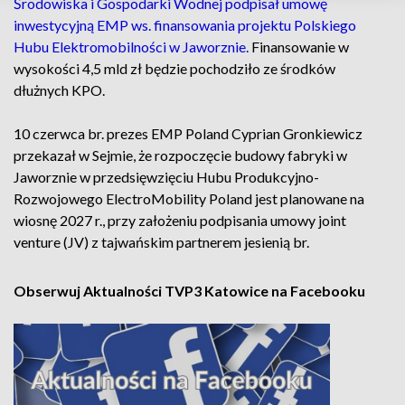
Środowiska i Gospodarki Wodnej podpisał umowę
inwestycyjną EMP ws. finansowania projektu Polskiego
Hubu Elektromobilności w Jaworznie.
Finansowanie w
wysokości 4,5 mld zł będzie pochodziło ze środków
dłużnych KPO.
10 czerwca br. prezes EMP Poland Cyprian Gronkiewicz
przekazał w Sejmie, że rozpoczęcie budowy fabryki w
Jaworznie w przedsięwzięciu Hubu Produkcyjno-
Rozwojowego ElectroMobility Poland jest planowane na
wiosnę 2027 r., przy założeniu podpisania umowy joint
venture (JV) z tajwańskim partnerem jesienią br.
Obserwuj Aktualności TVP3 Katowice na Facebooku