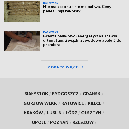
KATOWICE
Nie ma sezonu - nie ma paliwa. Ceny
pelletu biją rekordy!
KATOWICE
Branża paliwowo-energetyczna stawia
ultimatum. Związki zawodowe apelują do
premiera
ZOBACZ WIĘCEJ
BIAŁYSTOK
/
BYDGOSZCZ
/
GDAŃSK
/
GORZÓW WLKP.
/
KATOWICE
/
KIELCE
/
KRAKÓW
/
LUBLIN
/
ŁÓDŹ
/
OLSZTYN
/
OPOLE
/
POZNAŃ
/
RZESZÓW
/