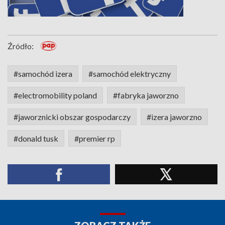
Źródło:
#samochód izera
#samochód elektryczny
#electromobility poland
#fabryka jaworzno
#jaworznicki obszar gospodarczy
#izera jaworzno
#donald tusk
#premier rp