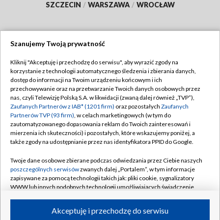
SZCZECIN
/
WARSZAWA
/
WROCŁAW
Szanujemy Twoją prywatność
Dołącz do nas:
Kliknij "Akceptuję i przechodzę do serwisu", aby wyrazić zgody na
korzystanie z technologii automatycznego śledzenia i zbierania danych,
TVP
dostęp do informacji na Twoim urządzeniu końcowym i ich
Abonament TVP
przechowywanie oraz na przetwarzanie Twoich danych osobowych przez
Regulamin TVP
nas, czyli Telewizję Polską S.A. w likwidacji (zwaną dalej również „TVP”),
Emisja w TVP
Zaufanych Partnerów z IAB* (1201 firm)
oraz pozostałych
Zaufanych
Polityka prywatności
Partnerów TVP (93 firm)
, w celach marketingowych (w tym do
Centrum informacji TVP
Moje zgody
zautomatyzowanego dopasowania reklam do Twoich zainteresowań i
mierzenia ich skuteczności) i pozostałych, które wskazujemy poniżej, a
Naziemna Telewizja Cyfrowa
Pomoc
także zgody na udostępnianie przez nas identyfikatora PPID do Google.
Sklep TVP
Biuro reklamy
Twoje dane osobowe zbierane podczas odwiedzania przez Ciebie naszych
Rada Programowa
poszczególnych serwisów
zwanych dalej „Portalem”, w tym informacje
Kontakt
zapisywane za pomocą technologii takich jak: pliki cookie, sygnalizatory
System NOS
WWW lub innych podobnych technologii umożliwiających świadczenie
dopasowanych i bezpiecznych usług, personalizację treści oraz reklam,
Informacje o nadawcy
Kanały
udostępnianie funkcji mediów społecznościowych oraz analizowanie
Akceptuję i przechodzę do serwisu
ruchu w Internecie.
Program dla prasy