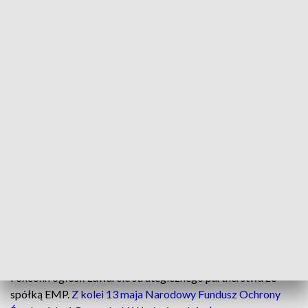
Z Foxconnem też pracujemy nad fabryką
półprzewodników, też finalizowaliśmy
całą skomplikowaną procedurę.
Pamiętacie państwo, duża firma
amerykańska wycofała się, też wieloletnia
historia. Podjęliśmy rozmowy z
partnerami, którzy byli zainteresowani
także tym miejscem, w które my
zainwestowaliśmy już pieniądze, i
będziemy mieli tam na Dolnym Śląsku
fabrykę półprzewodników we współpracy
z tym samym tajwańskim partnerem. A
więc samochody i półprzewodniki
- podsumował premier.
Na początku maja br. tajwański gigant technologiczny
Foxconn ogłosił zawarcie strategicznego partnerstwa ze
spółką EMP.
Z kolei 13 maja Narodowy Fundusz Ochrony