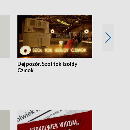
Dej pozór. Szoł tok Izoldy
Dzień z blisk
Czmok