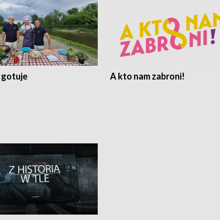
 gotuje
A kto nam zabroni!