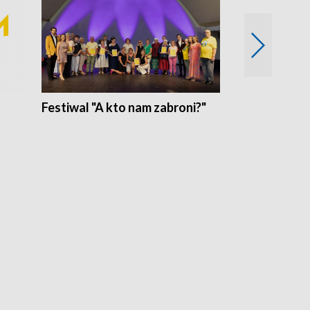
Festiwal "A kto nam zabroni?"
Mikrokosmo