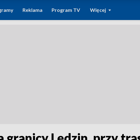
gramy
Reklama
Program TV
Więcej
a granicy Lędzin, przy tra