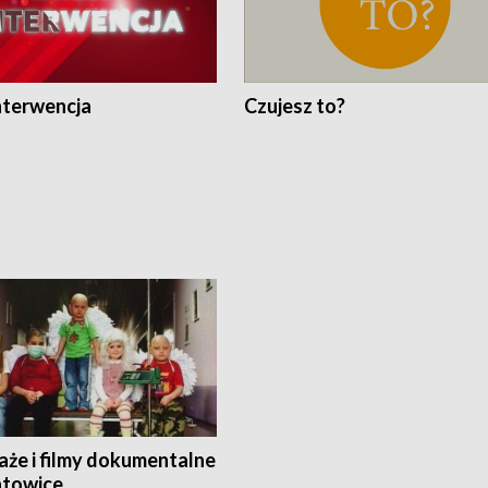
nterwencja
Czujesz to?
aże i filmy dokumentalne
towice