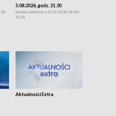
5.08.2026, godz. 21.30
5.08.2026, g
8.30
Emisja codziennie o 15.30, 16.30, 18.30 i
Emisja codziennie
21.30.
21.30.
Aktualności Extra