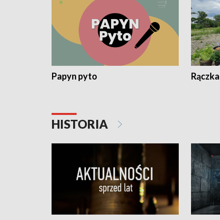
Papyn pyto
Rączka
HISTORIA