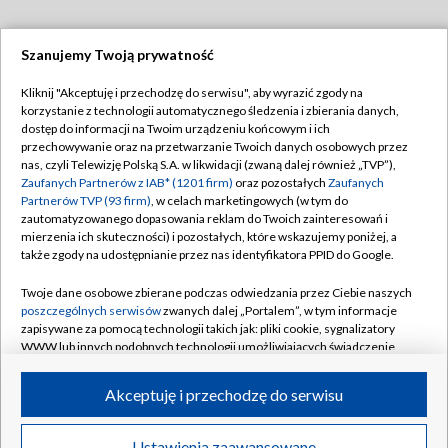
Szanujemy Twoją prywatność
Dołącz do nas:
Kliknij "Akceptuję i przechodzę do serwisu", aby wyrazić zgody na
korzystanie z technologii automatycznego śledzenia i zbierania danych,
TVP
dostęp do informacji na Twoim urządzeniu końcowym i ich
Abonament TVP
przechowywanie oraz na przetwarzanie Twoich danych osobowych przez
Regulamin TVP
nas, czyli Telewizję Polską S.A. w likwidacji (zwaną dalej również „TVP”),
Emisja w TVP
Polityka prywatności
Zaufanych Partnerów z IAB* (1201 firm)
oraz pozostałych
Zaufanych
Partnerów TVP (93 firm)
, w celach marketingowych (w tym do
Centrum informacji TVP
Moje zgody
zautomatyzowanego dopasowania reklam do Twoich zainteresowań i
mierzenia ich skuteczności) i pozostałych, które wskazujemy poniżej, a
Naziemna Telewizja Cyfrowa
Pomoc
także zgody na udostępnianie przez nas identyfikatora PPID do Google.
Sklep TVP
Biuro reklamy
Twoje dane osobowe zbierane podczas odwiedzania przez Ciebie naszych
Rada Programowa
Kontakt
poszczególnych serwisów
zwanych dalej „Portalem”, w tym informacje
zapisywane za pomocą technologii takich jak: pliki cookie, sygnalizatory
System NOS
WWW lub innych podobnych technologii umożliwiających świadczenie
dopasowanych i bezpiecznych usług, personalizację treści oraz reklam,
Informacje o nadawcy
Kanały
udostępnianie funkcji mediów społecznościowych oraz analizowanie
Akceptuję i przechodzę do serwisu
ruchu w Internecie.
Program dla prasy
©2026 Telewizja Polska S.A. w likwidacji
Biuro Reklamy
Twoje dane osobowe zbierane podczas odwiedzania przez Ciebie
Ustawienia zaawansowane