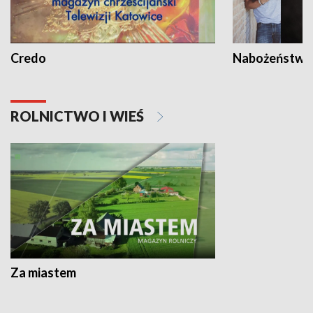
Credo
Nabożeństwa 
ROLNICTWO I WIEŚ
Za miastem