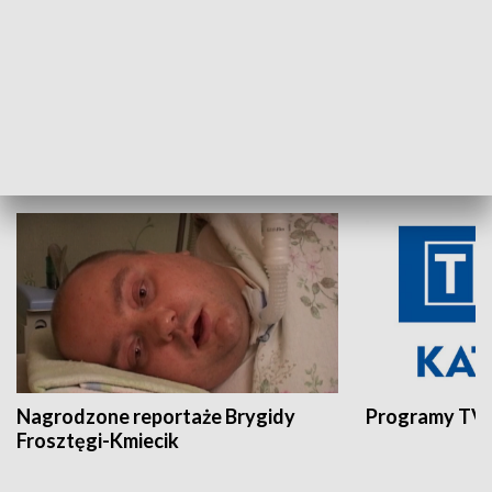
Aktualności sprzed lat
Z historią w tl
INNE
Nagrodzone reportaże Brygidy
Programy TVP
Frosztęgi-Kmiecik