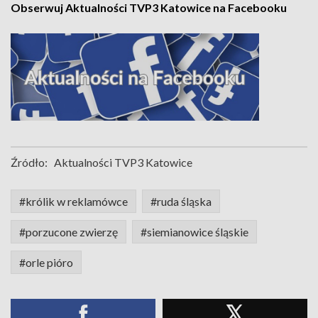
Obserwuj Aktualności TVP3 Katowice na Facebooku
Źródło:
Aktualności TVP3 Katowice
#królik w reklamówce
#ruda śląska
#porzucone zwierzę
#siemianowice śląskie
#orle pióro