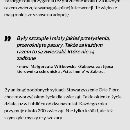
każdego roku przygarnia też porzucone króliki. Za każdym
razem zwierzęta wymagają pilnej interwencji. Te większe
mają mniejsze szanse na adopcję.
Były szczupłe i miały jakieś przełysienia,
przerośnięte pazury. Także za każdym
razem to są zwierzaki, które nie są
zadbane
- mówi Małgorzata Witkowska -Zabawa, zastępca
kierownika schroniska „Psitul mnie" w Zabrzu.
By uniknąć podobnych sytuacji Stowarzyszenie Orle Pióro
chce otworzyć okno życia dla zwierząt. Takie okienko życia
działa już w Lublińcu od dwunastu lat. Każdego roku
przyjmuje około 200 zwierząt. Nie tylko króliki, ale też
szynszyle, myszy czy szczury.