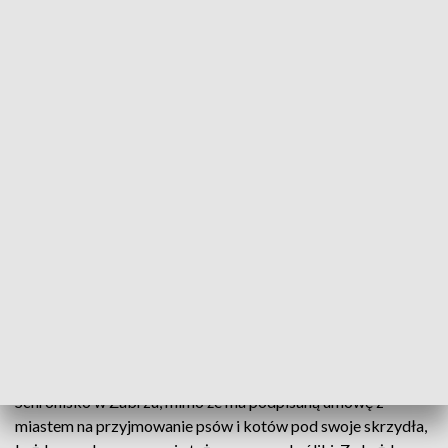
- zaznacza mł. asp. Dorian Mitas z KMP w
Siemianowicach Śląskich.
Co roku do schroniska w Zabrzu trafia wiele królików. Fot. TVP3 Katowice
Schronisko w Zabrzu, mimo że ma podpisaną umowę z
miastem na przyjmowanie psów i kotów pod swoje skrzydła,