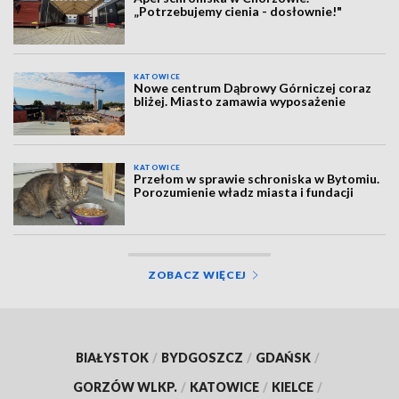
„Potrzebujemy cienia - dosłownie!"
KATOWICE
Nowe centrum Dąbrowy Górniczej coraz
bliżej. Miasto zamawia wyposażenie
KATOWICE
Przełom w sprawie schroniska w Bytomiu.
Porozumienie władz miasta i fundacji
ZOBACZ WIĘCEJ
BIAŁYSTOK
/
BYDGOSZCZ
/
GDAŃSK
/
GORZÓW WLKP.
/
KATOWICE
/
KIELCE
/