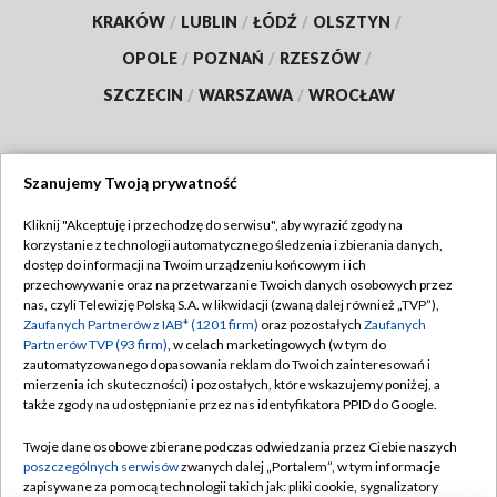
KRAKÓW
/
LUBLIN
/
ŁÓDŹ
/
OLSZTYN
/
OPOLE
/
POZNAŃ
/
RZESZÓW
/
SZCZECIN
/
WARSZAWA
/
WROCŁAW
Szanujemy Twoją prywatność
Dołącz do nas:
Kliknij "Akceptuję i przechodzę do serwisu", aby wyrazić zgody na
korzystanie z technologii automatycznego śledzenia i zbierania danych,
TVP
dostęp do informacji na Twoim urządzeniu końcowym i ich
Abonament TVP
przechowywanie oraz na przetwarzanie Twoich danych osobowych przez
Regulamin TVP
nas, czyli Telewizję Polską S.A. w likwidacji (zwaną dalej również „TVP”),
Emisja w TVP
Zaufanych Partnerów z IAB* (1201 firm)
oraz pozostałych
Zaufanych
Polityka prywatności
Partnerów TVP (93 firm)
, w celach marketingowych (w tym do
Centrum informacji TVP
Moje zgody
zautomatyzowanego dopasowania reklam do Twoich zainteresowań i
mierzenia ich skuteczności) i pozostałych, które wskazujemy poniżej, a
Naziemna Telewizja Cyfrowa
Pomoc
także zgody na udostępnianie przez nas identyfikatora PPID do Google.
Sklep TVP
Biuro reklamy
Twoje dane osobowe zbierane podczas odwiedzania przez Ciebie naszych
Rada Programowa
poszczególnych serwisów
zwanych dalej „Portalem”, w tym informacje
Kontakt
zapisywane za pomocą technologii takich jak: pliki cookie, sygnalizatory