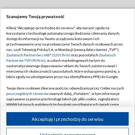
Szanujemy Twoją prywatność
Dołącz do nas:
Kliknij "Akceptuję i przechodzę do serwisu", aby wyrazić zgody na
korzystanie z technologii automatycznego śledzenia i zbierania danych,
TVP
dostęp do informacji na Twoim urządzeniu końcowym i ich
Abonament TVP
przechowywanie oraz na przetwarzanie Twoich danych osobowych przez
Regulamin TVP
nas, czyli Telewizję Polską S.A. w likwidacji (zwaną dalej również „TVP”),
Emisja w TVP
Polityka prywatności
Zaufanych Partnerów z IAB* (1201 firm)
oraz pozostałych
Zaufanych
Partnerów TVP (93 firm)
, w celach marketingowych (w tym do
Centrum informacji TVP
Moje zgody
zautomatyzowanego dopasowania reklam do Twoich zainteresowań i
mierzenia ich skuteczności) i pozostałych, które wskazujemy poniżej, a
Naziemna Telewizja Cyfrowa
Pomoc
także zgody na udostępnianie przez nas identyfikatora PPID do Google.
Sklep TVP
Biuro reklamy
Twoje dane osobowe zbierane podczas odwiedzania przez Ciebie naszych
Rada Programowa
Kontakt
poszczególnych serwisów
zwanych dalej „Portalem”, w tym informacje
zapisywane za pomocą technologii takich jak: pliki cookie, sygnalizatory
System NOS
WWW lub innych podobnych technologii umożliwiających świadczenie
dopasowanych i bezpiecznych usług, personalizację treści oraz reklam,
Informacje o nadawcy
Kanały
udostępnianie funkcji mediów społecznościowych oraz analizowanie
Akceptuję i przechodzę do serwisu
ruchu w Internecie.
Program dla prasy
©2026 Telewizja Polska S.A. w likwidacji
Biuro Reklamy
Twoje dane osobowe zbierane podczas odwiedzania przez Ciebie
Ustawienia zaawansowane