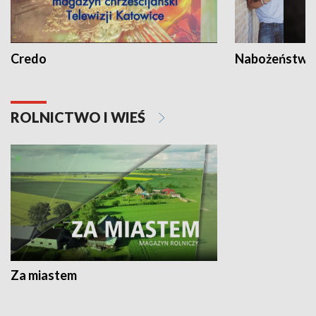
Credo
Nabożeństwa 
ROLNICTWO I WIEŚ
Za miastem