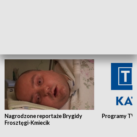
Aktualności sprzed lat
Z historią w tl
INNE
Nagrodzone reportaże Brygidy
Programy TVP
Frosztęgi-Kmiecik