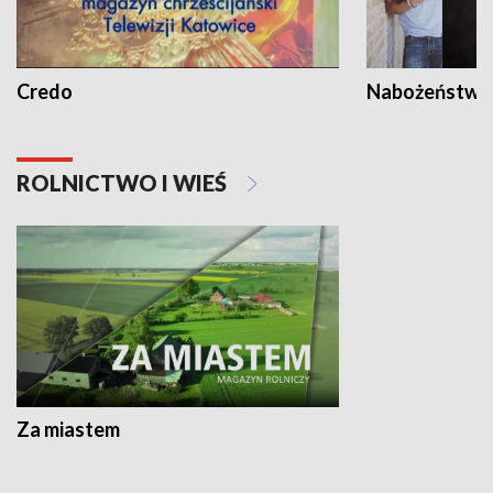
Credo
Nabożeństwa 
ROLNICTWO I WIEŚ
Za miastem