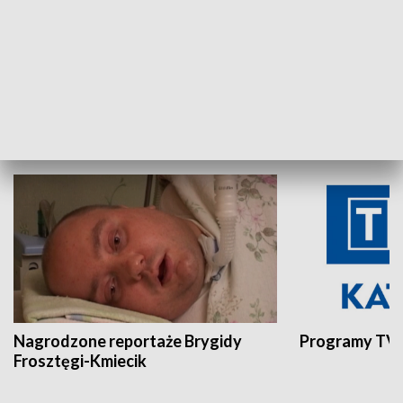
Aktualności sprzed lat
Z historią w tl
INNE
Nagrodzone reportaże Brygidy
Programy TVP
Frosztęgi-Kmiecik