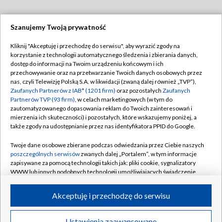
Szanujemy Twoją prywatność
Dołącz do nas:
Kliknij "Akceptuję i przechodzę do serwisu", aby wyrazić zgody na
korzystanie z technologii automatycznego śledzenia i zbierania danych,
TVP
dostęp do informacji na Twoim urządzeniu końcowym i ich
Abonament TVP
przechowywanie oraz na przetwarzanie Twoich danych osobowych przez
Regulamin TVP
nas, czyli Telewizję Polską S.A. w likwidacji (zwaną dalej również „TVP”),
Emisja w TVP
Polityka prywatności
Zaufanych Partnerów z IAB* (1201 firm)
oraz pozostałych
Zaufanych
Partnerów TVP (93 firm)
, w celach marketingowych (w tym do
Centrum informacji TVP
Moje zgody
zautomatyzowanego dopasowania reklam do Twoich zainteresowań i
mierzenia ich skuteczności) i pozostałych, które wskazujemy poniżej, a
Naziemna Telewizja Cyfrowa
Pomoc
także zgody na udostępnianie przez nas identyfikatora PPID do Google.
Sklep TVP
Biuro reklamy
Twoje dane osobowe zbierane podczas odwiedzania przez Ciebie naszych
Rada Programowa
Kontakt
poszczególnych serwisów
zwanych dalej „Portalem”, w tym informacje
zapisywane za pomocą technologii takich jak: pliki cookie, sygnalizatory
System NOS
WWW lub innych podobnych technologii umożliwiających świadczenie
dopasowanych i bezpiecznych usług, personalizację treści oraz reklam,
Informacje o nadawcy
Kanały
udostępnianie funkcji mediów społecznościowych oraz analizowanie
Akceptuję i przechodzę do serwisu
ruchu w Internecie.
Program dla prasy
©2026 Telewizja Polska S.A. w likwidacji
Biuro Reklamy
Twoje dane osobowe zbierane podczas odwiedzania przez Ciebie
Ustawienia zaawansowane