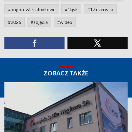
#pogotowie ratunkowe
#śląsk
#17 czerwca
#2026
#zdjęcia
#wideo
ZOBACZ TAKŻE