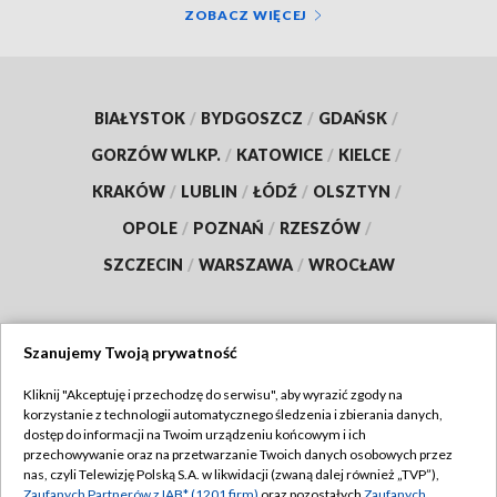
ZOBACZ WIĘCEJ
BIAŁYSTOK
/
BYDGOSZCZ
/
GDAŃSK
/
GORZÓW WLKP.
/
KATOWICE
/
KIELCE
/
KRAKÓW
/
LUBLIN
/
ŁÓDŹ
/
OLSZTYN
/
OPOLE
/
POZNAŃ
/
RZESZÓW
/
SZCZECIN
/
WARSZAWA
/
WROCŁAW
Szanujemy Twoją prywatność
Dołącz do nas:
Kliknij "Akceptuję i przechodzę do serwisu", aby wyrazić zgody na
korzystanie z technologii automatycznego śledzenia i zbierania danych,
TVP
dostęp do informacji na Twoim urządzeniu końcowym i ich
Abonament TVP
przechowywanie oraz na przetwarzanie Twoich danych osobowych przez
Regulamin TVP
nas, czyli Telewizję Polską S.A. w likwidacji (zwaną dalej również „TVP”),
Emisja w TVP
Zaufanych Partnerów z IAB* (1201 firm)
oraz pozostałych
Zaufanych
Polityka prywatności