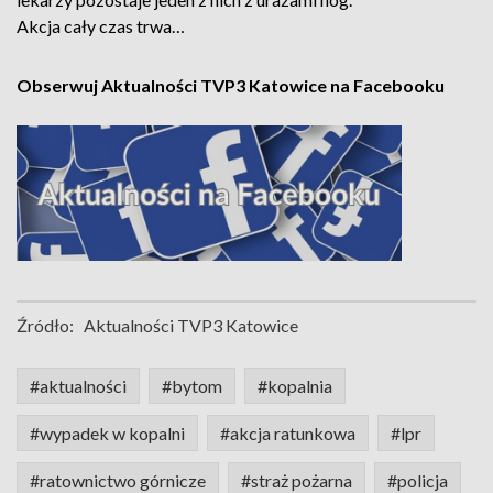
Akcja cały czas trwa…
Obserwuj Aktualności TVP3 Katowice na Facebooku
Źródło:
Aktualności TVP3 Katowice
#aktualności
#bytom
#kopalnia
#wypadek w kopalni
#akcja ratunkowa
#lpr
#ratownictwo górnicze
#straż pożarna
#policja