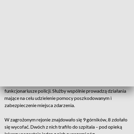
wstrząsów powtórnych
– relacjonuje spod kopalni nasz reporter.
Po otrzymaniu zgłoszenia na teren kopalni skierowano liczne
siły ratunkowe. W działania zaangażowano zespoły
ratownictwa medycznego z Bytomia, Chorzowa i
Tarnowskich Gór, a także motoambulans oraz śmigłowiec
Lotniczego Pogotowia Ratunkowego.
Na miejsce przybyli również ratownicy Centralnej Stacji
Ratownictwa Górniczego, strażacy z Bytomia oraz
funkcjonariusze policji. Służby wspólnie prowadzą działania
mające na celu udzielenie pomocy poszkodowanym i
zabezpieczenie miejsca zdarzenia.
W zagrożonym rejonie znajdowało się 9 górników, 8 zdołało
się wycofać. Dwóch z nich trafiło do szpitala – pod opieką
lekarzy pozostaje jeden z nich z urazami nóg.