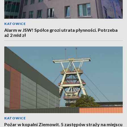
KATOWICE
Alarm w JSW! Spółce grozi utrata płynności. Potrzeba
aż 2 mld zł
KATOWICE
Pożar w kopalni Ziemowit. 5 zastępów straży na miejscu