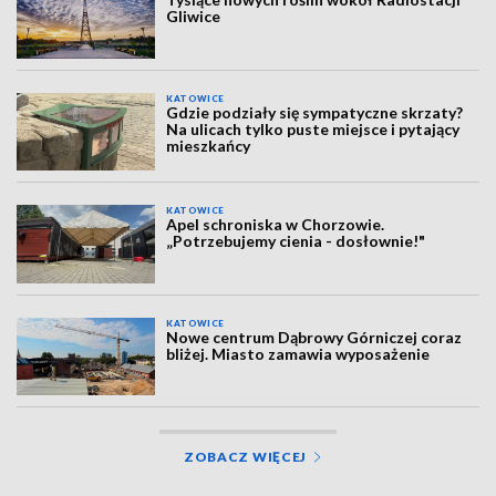
Gliwice
KATOWICE
Gdzie podziały się sympatyczne skrzaty?
Na ulicach tylko puste miejsce i pytający
mieszkańcy
KATOWICE
Apel schroniska w Chorzowie.
„Potrzebujemy cienia - dosłownie!"
KATOWICE
Nowe centrum Dąbrowy Górniczej coraz
bliżej. Miasto zamawia wyposażenie
ZOBACZ WIĘCEJ