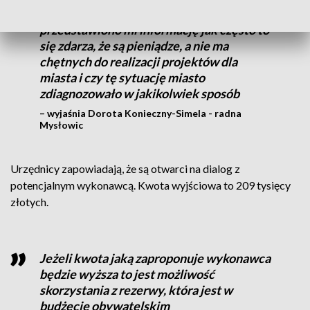
Wystąpię do wydziału na pewno, by
przedstawiono mi informację jak często to
się zdarza, że są pieniądze, a nie ma
chętnych do realizacji projektów dla
miasta i czy tę sytuację miasto
zdiagnozowało w jakikolwiek sposób
– wyjaśnia Dorota Konieczny-Simela - radna
Mysłowic
Urzędnicy zapowiadają, że są otwarci na dialog z
potencjalnym wykonawcą. Kwota wyjściowa to 209 tysięcy
złotych.
Jeżeli kwota jaką zaproponuje wykonawca
będzie wyższa to jest możliwość
skorzystania z rezerwy, która jest w
budżecie obywatelskim