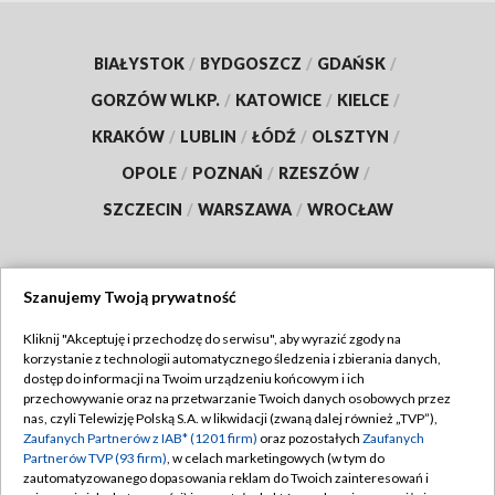
BIAŁYSTOK
/
BYDGOSZCZ
/
GDAŃSK
/
GORZÓW WLKP.
/
KATOWICE
/
KIELCE
/
KRAKÓW
/
LUBLIN
/
ŁÓDŹ
/
OLSZTYN
/
OPOLE
/
POZNAŃ
/
RZESZÓW
/
SZCZECIN
/
WARSZAWA
/
WROCŁAW
Szanujemy Twoją prywatność
Dołącz do nas:
Kliknij "Akceptuję i przechodzę do serwisu", aby wyrazić zgody na
korzystanie z technologii automatycznego śledzenia i zbierania danych,
TVP
dostęp do informacji na Twoim urządzeniu końcowym i ich
Abonament TVP
przechowywanie oraz na przetwarzanie Twoich danych osobowych przez
Regulamin TVP
nas, czyli Telewizję Polską S.A. w likwidacji (zwaną dalej również „TVP”),
Emisja w TVP
Zaufanych Partnerów z IAB* (1201 firm)
oraz pozostałych
Zaufanych
Polityka prywatności
Partnerów TVP (93 firm)
, w celach marketingowych (w tym do
Centrum informacji TVP
Moje zgody
zautomatyzowanego dopasowania reklam do Twoich zainteresowań i