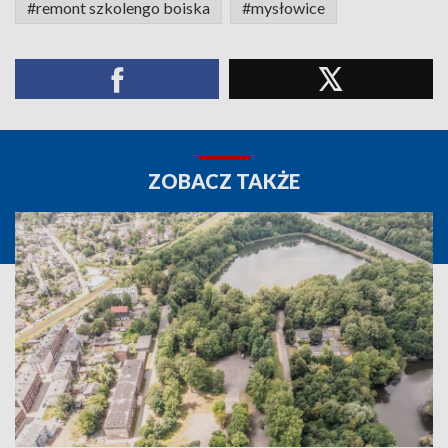
#remont szkolengo boiska
#mysłowice
ZOBACZ TAKŻE