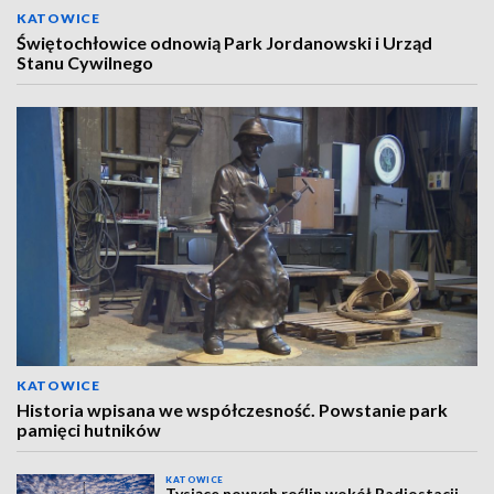
KATOWICE
Świętochłowice odnowią Park Jordanowski i Urząd
Stanu Cywilnego
KATOWICE
Historia wpisana we współczesność. Powstanie park
pamięci hutników
KATOWICE
Tysiące nowych roślin wokół Radiostacji