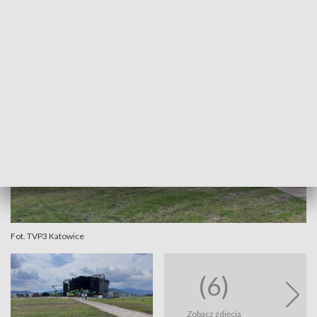
- wyjaśnia Marcin Burdziński z Miejskiego Zarządu
Dróg w Bielsku-Białej.
Fot. TVP3 Katowice
(6)
Zobacz zdjęcia