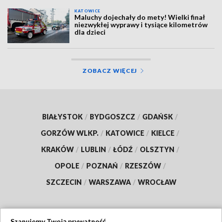
KATOWICE
Maluchy dojechały do mety! Wielki finał
niezwykłej wyprawy i tysiące kilometrów
dla dzieci
ZOBACZ WIĘCEJ
BIAŁYSTOK
/
BYDGOSZCZ
/
GDAŃSK
/
GORZÓW WLKP.
/
KATOWICE
/
KIELCE
/
KRAKÓW
/
LUBLIN
/
ŁÓDŹ
/
OLSZTYN
/
OPOLE
/
POZNAŃ
/
RZESZÓW
/
SZCZECIN
/
WARSZAWA
/
WROCŁAW
Szanujemy Twoją prywatność