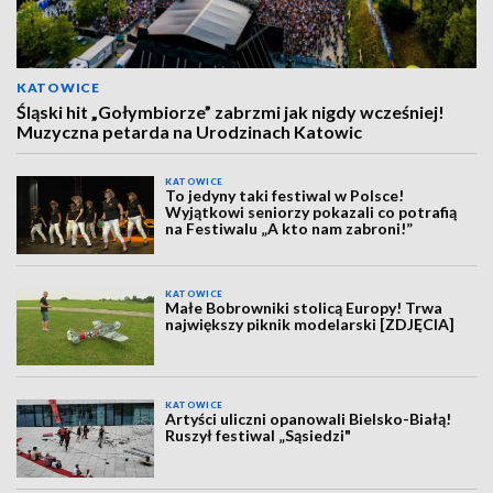
KATOWICE
Śląski hit „Gołymbiorze” zabrzmi jak nigdy wcześniej!
Muzyczna petarda na Urodzinach Katowic
KATOWICE
To jedyny taki festiwal w Polsce!
Wyjątkowi seniorzy pokazali co potrafią
na Festiwalu „A kto nam zabroni!”
KATOWICE
Małe Bobrowniki stolicą Europy! Trwa
największy piknik modelarski [ZDJĘCIA]
KATOWICE
Artyści uliczni opanowali Bielsko-Białą!
Ruszył festiwal „Sąsiedzi"