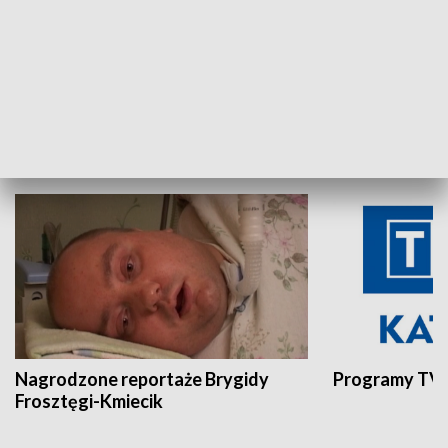
Aktualności sprzed lat
Z historią w tl
INNE
Nagrodzone reportaże Brygidy
Programy TVP
Frosztęgi-Kmiecik