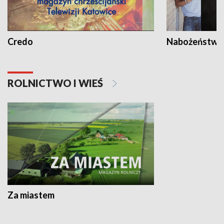
Credo
Nabożeństwa 
ROLNICTWO I WIEŚ
Za miastem