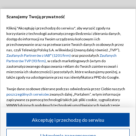
Szanujemy Twoją prywatność
Dołącz do nas:
Kliknij "Akceptuję i przechodzę do serwisu", aby wyrazić zgody na
korzystanie z technologii automatycznego śledzenia i zbierania danych,
TVP
dostęp do informacji na Twoim urządzeniu końcowym i ich
Abonament TVP
przechowywanie oraz na przetwarzanie Twoich danych osobowych przez
Regulamin TVP
nas, czyli Telewizję Polską S.A. w likwidacji (zwaną dalej również „TVP”),
Emisja w TVP
Polityka prywatności
Zaufanych Partnerów z IAB* (1201 firm)
oraz pozostałych
Zaufanych
Partnerów TVP (93 firm)
, w celach marketingowych (w tym do
Centrum informacji TVP
Moje zgody
zautomatyzowanego dopasowania reklam do Twoich zainteresowań i
mierzenia ich skuteczności) i pozostałych, które wskazujemy poniżej, a
Naziemna Telewizja Cyfrowa
Pomoc
także zgody na udostępnianie przez nas identyfikatora PPID do Google.
Sklep TVP
Biuro reklamy
Twoje dane osobowe zbierane podczas odwiedzania przez Ciebie naszych
Rada Programowa
Kontakt
poszczególnych serwisów
zwanych dalej „Portalem”, w tym informacje
zapisywane za pomocą technologii takich jak: pliki cookie, sygnalizatory
System NOS
WWW lub innych podobnych technologii umożliwiających świadczenie
dopasowanych i bezpiecznych usług, personalizację treści oraz reklam,
Informacje o nadawcy
Kanały
udostępnianie funkcji mediów społecznościowych oraz analizowanie
Akceptuję i przechodzę do serwisu
ruchu w Internecie.
Program dla prasy
©2026 Telewizja Polska S.A. w likwidacji
Biuro Reklamy
Twoje dane osobowe zbierane podczas odwiedzania przez Ciebie
Ustawienia zaawansowane