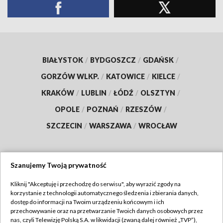
BIAŁYSTOK
/
BYDGOSZCZ
/
GDAŃSK
/
GORZÓW WLKP.
/
KATOWICE
/
KIELCE
/
KRAKÓW
/
LUBLIN
/
ŁÓDŹ
/
OLSZTYN
/
OPOLE
/
POZNAŃ
/
RZESZÓW
/
SZCZECIN
/
WARSZAWA
/
WROCŁAW
Szanujemy Twoją prywatność
Dołącz do nas:
Kliknij "Akceptuję i przechodzę do serwisu", aby wyrazić zgody na
korzystanie z technologii automatycznego śledzenia i zbierania danych,
TVP
dostęp do informacji na Twoim urządzeniu końcowym i ich
Abonament TVP
przechowywanie oraz na przetwarzanie Twoich danych osobowych przez
Regulamin TVP
nas, czyli Telewizję Polską S.A. w likwidacji (zwaną dalej również „TVP”),