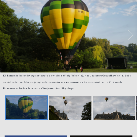
Kilkanaście balonów wystartowało o świcie z Wisły Wielkiej, nad Jeziorem Goczałkowickim, żeby
po pół godzinie lotu osiągnąć metę zawodów w zabytkowym parku pszczyńskim. To VI Zawody
Balonowe o Puchar Marszałka Województwa Śląskiego