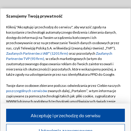
Szanujemy Twoją prywatność
Dołącz do nas:
Kliknij "Akceptuję i przechodzę do serwisu", aby wyrazić zgody na
korzystanie z technologii automatycznego śledzenia i zbierania danych,
TVP
dostęp do informacji na Twoim urządzeniu końcowym i ich
Abonament TVP
przechowywanie oraz na przetwarzanie Twoich danych osobowych przez
Regulamin TVP
nas, czyli Telewizję Polską S.A. w likwidacji (zwaną dalej również „TVP”),
Emisja w TVP
Polityka prywatności
Zaufanych Partnerów z IAB* (1201 firm)
oraz pozostałych
Zaufanych
Partnerów TVP (93 firm)
, w celach marketingowych (w tym do
Centrum informacji TVP
Moje zgody
zautomatyzowanego dopasowania reklam do Twoich zainteresowań i
mierzenia ich skuteczności) i pozostałych, które wskazujemy poniżej, a
Naziemna Telewizja Cyfrowa
Pomoc
także zgody na udostępnianie przez nas identyfikatora PPID do Google.
Sklep TVP
Biuro reklamy
Twoje dane osobowe zbierane podczas odwiedzania przez Ciebie naszych
Rada Programowa
Kontakt
poszczególnych serwisów
zwanych dalej „Portalem”, w tym informacje
zapisywane za pomocą technologii takich jak: pliki cookie, sygnalizatory
System NOS
WWW lub innych podobnych technologii umożliwiających świadczenie
dopasowanych i bezpiecznych usług, personalizację treści oraz reklam,
Informacje o nadawcy
Kanały
udostępnianie funkcji mediów społecznościowych oraz analizowanie
Akceptuję i przechodzę do serwisu
ruchu w Internecie.
Program dla prasy
©2026 Telewizja Polska S.A. w likwidacji
Biuro Reklamy
Twoje dane osobowe zbierane podczas odwiedzania przez Ciebie
Ustawienia zaawansowane