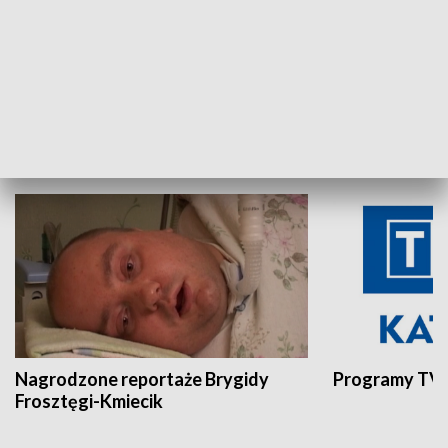
Aktualności sprzed lat
Z historią w tl
INNE
Nagrodzone reportaże Brygidy
Programy TVP
Frosztęgi-Kmiecik