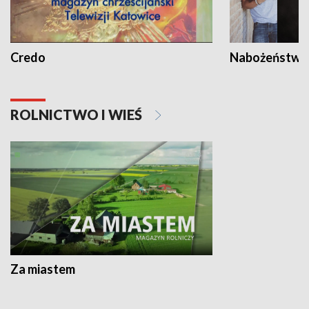
Credo
Nabożeństwa 
ROLNICTWO I WIEŚ
Za miastem