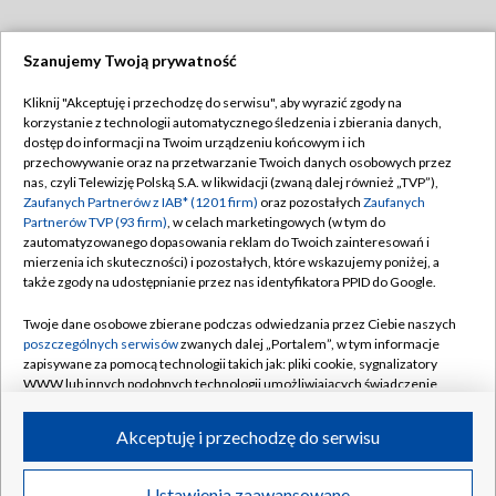
Szanujemy Twoją prywatność
Dołącz do nas:
Kliknij "Akceptuję i przechodzę do serwisu", aby wyrazić zgody na
korzystanie z technologii automatycznego śledzenia i zbierania danych,
TVP
dostęp do informacji na Twoim urządzeniu końcowym i ich
Abonament TVP
przechowywanie oraz na przetwarzanie Twoich danych osobowych przez
Regulamin TVP
nas, czyli Telewizję Polską S.A. w likwidacji (zwaną dalej również „TVP”),
Emisja w TVP
Polityka prywatności
Zaufanych Partnerów z IAB* (1201 firm)
oraz pozostałych
Zaufanych
Partnerów TVP (93 firm)
, w celach marketingowych (w tym do
Centrum informacji TVP
Moje zgody
zautomatyzowanego dopasowania reklam do Twoich zainteresowań i
mierzenia ich skuteczności) i pozostałych, które wskazujemy poniżej, a
Naziemna Telewizja Cyfrowa
Pomoc
także zgody na udostępnianie przez nas identyfikatora PPID do Google.
Sklep TVP
Biuro reklamy
Twoje dane osobowe zbierane podczas odwiedzania przez Ciebie naszych
Rada Programowa
Kontakt
poszczególnych serwisów
zwanych dalej „Portalem”, w tym informacje
zapisywane za pomocą technologii takich jak: pliki cookie, sygnalizatory
System NOS
WWW lub innych podobnych technologii umożliwiających świadczenie
dopasowanych i bezpiecznych usług, personalizację treści oraz reklam,
Informacje o nadawcy
Kanały
udostępnianie funkcji mediów społecznościowych oraz analizowanie
Akceptuję i przechodzę do serwisu
ruchu w Internecie.
Program dla prasy
©2026 Telewizja Polska S.A. w likwidacji
Biuro Reklamy
Twoje dane osobowe zbierane podczas odwiedzania przez Ciebie
Ustawienia zaawansowane