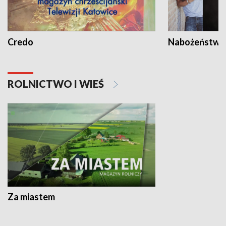
Credo
Nabożeństwa 
ROLNICTWO I WIEŚ
Za miastem