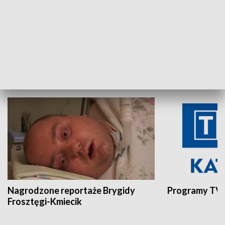
Aktualności sprzed lat
Z historią w tl
INNE
Nagrodzone reportaże Brygidy
Programy TVP
Frosztęgi-Kmiecik