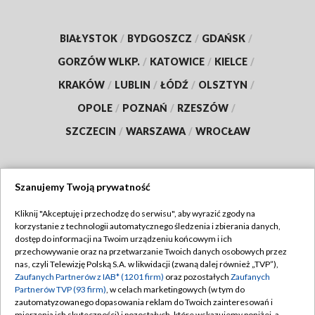
BIAŁYSTOK
/
BYDGOSZCZ
/
GDAŃSK
/
GORZÓW WLKP.
/
KATOWICE
/
KIELCE
/
KRAKÓW
/
LUBLIN
/
ŁÓDŹ
/
OLSZTYN
/
OPOLE
/
POZNAŃ
/
RZESZÓW
/
SZCZECIN
/
WARSZAWA
/
WROCŁAW
Szanujemy Twoją prywatność
Dołącz do nas:
Kliknij "Akceptuję i przechodzę do serwisu", aby wyrazić zgody na
korzystanie z technologii automatycznego śledzenia i zbierania danych,
TVP
dostęp do informacji na Twoim urządzeniu końcowym i ich
Abonament TVP
przechowywanie oraz na przetwarzanie Twoich danych osobowych przez
Regulamin TVP
nas, czyli Telewizję Polską S.A. w likwidacji (zwaną dalej również „TVP”),
Emisja w TVP
Polityka prywatności
Zaufanych Partnerów z IAB* (1201 firm)
oraz pozostałych
Zaufanych
Partnerów TVP (93 firm)
, w celach marketingowych (w tym do
Centrum informacji TVP
Moje zgody
zautomatyzowanego dopasowania reklam do Twoich zainteresowań i
mierzenia ich skuteczności) i pozostałych, które wskazujemy poniżej, a