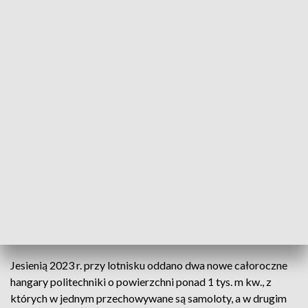
Sala kontroli lotów na najwyższej kondygnacji operacyjnej
ma zapewniać pełną widoczność w zakresie 360 stopni. Na
pierwszym piętrze budynku przewidziano salę spotkań z
widokiem na płytę lotniska, która będzie mogła pełnić
funkcje reprezentacyjne. Wieża będzie podpiwniczona i
mieścić pomieszczenie schronienia z bezpiecznym wyjściem
ewakuacyjnym.
To nie pierwsza inwestycja na lotnisku w Gliwicach
We współpracy Aeroklubu Gliwickiego z GAPR na terenie
dawnych warsztatów lotniczych w 2021 r. powstało
Gliwickie Centrum Edukacji Lotniczej. GAPR był tu
inwestorem zastępczym w unijnym projekcie realizowanym
przez aeroklub.
Jesienią 2023 r. przy lotnisku oddano dwa nowe całoroczne
hangary politechniki o powierzchni ponad 1 tys. m kw., z
których w jednym przechowywane są samoloty, a w drugim