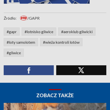
Źródło:
/GAPR
#gapr
#lotnisko gliwice
#aeroklub gliwicki
#loty samolotem
#wieża kontroli lotów
#gliwice
ZOBACZ TAKŻE