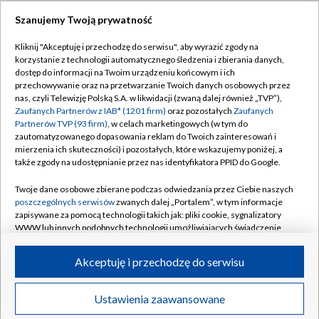
Szanujemy Twoją prywatność
Dołącz do nas:
Kliknij "Akceptuję i przechodzę do serwisu", aby wyrazić zgody na
korzystanie z technologii automatycznego śledzenia i zbierania danych,
TVP
dostęp do informacji na Twoim urządzeniu końcowym i ich
Abonament TVP
przechowywanie oraz na przetwarzanie Twoich danych osobowych przez
Regulamin TVP
nas, czyli Telewizję Polską S.A. w likwidacji (zwaną dalej również „TVP”),
Emisja w TVP
Zaufanych Partnerów z IAB* (1201 firm)
oraz pozostałych
Zaufanych
Polityka prywatności
Partnerów TVP (93 firm)
, w celach marketingowych (w tym do
Centrum informacji TVP
Moje zgody
zautomatyzowanego dopasowania reklam do Twoich zainteresowań i
mierzenia ich skuteczności) i pozostałych, które wskazujemy poniżej, a
Naziemna Telewizja Cyfrowa
Pomoc
także zgody na udostępnianie przez nas identyfikatora PPID do Google.
Sklep TVP
Biuro reklamy
Twoje dane osobowe zbierane podczas odwiedzania przez Ciebie naszych
Rada Programowa
poszczególnych serwisów
zwanych dalej „Portalem”, w tym informacje
Kontakt
zapisywane za pomocą technologii takich jak: pliki cookie, sygnalizatory
System NOS
WWW lub innych podobnych technologii umożliwiających świadczenie
dopasowanych i bezpiecznych usług, personalizację treści oraz reklam,
Informacje o nadawcy
Kanały
udostępnianie funkcji mediów społecznościowych oraz analizowanie
Akceptuję i przechodzę do serwisu
ruchu w Internecie.
Program dla prasy
©2026 Telewizja Polska S.A. w likwidacji
Biuro Reklamy
Twoje dane osobowe zbierane podczas odwiedzania przez Ciebie
Ustawienia zaawansowane
poszczególnych serwisów
na Portalu, takie jak adresy IP, identyfikatory
Ogłoszenie przetargowe
Twoich urządzeń końcowych i identyfikatory plików cookie, informacje o