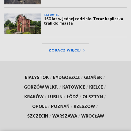
KATOWICE
150 lat w jednej rodzinie. Teraz kapliczka
trafi do miasta
ZOBACZ WIĘCEJ
BIAŁYSTOK
/
BYDGOSZCZ
/
GDAŃSK
/
GORZÓW WLKP.
/
KATOWICE
/
KIELCE
/
KRAKÓW
/
LUBLIN
/
ŁÓDŹ
/
OLSZTYN
/
OPOLE
/
POZNAŃ
/
RZESZÓW
/
SZCZECIN
/
WARSZAWA
/
WROCŁAW