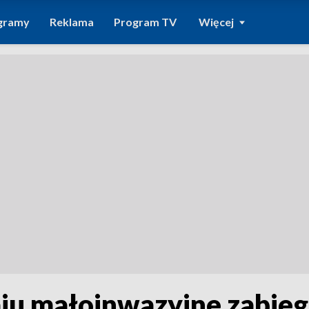
gramy
Reklama
Program TV
Więcej
aju małoinwazyjne zabieg