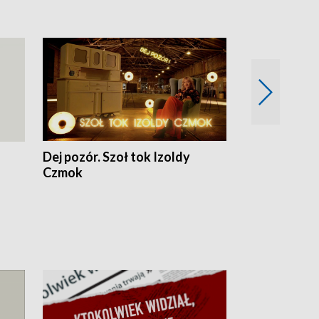
Dej pozór. Szoł tok Izoldy
Dzień z blisk
Czmok