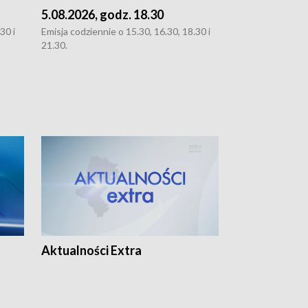
5.08.2026, godz. 18.30
4.08.2026, g
30 i
Emisja codziennie o 15.30, 16.30, 18.30 i
Emisja codziennie
21.30.
21.30.
Aktualności Extra