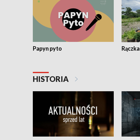
Papyn pyto
Rączka
HISTORIA