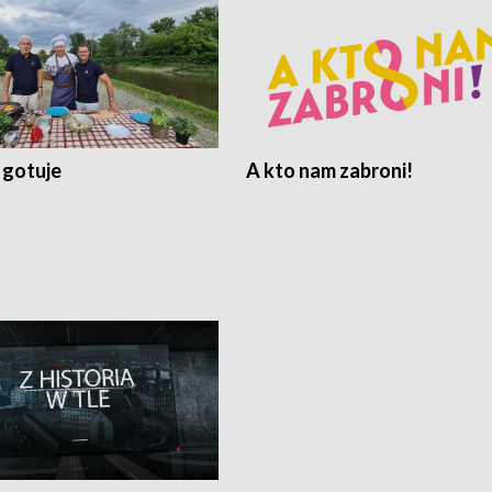
 gotuje
A kto nam zabroni!