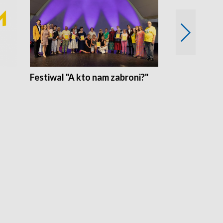
Festiwal "A kto nam zabroni?"
Mikrokosmo