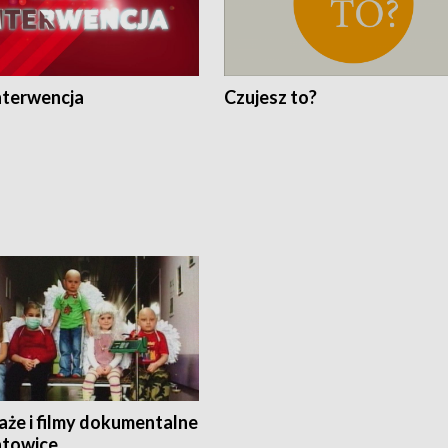
nterwencja
Czujesz to?
aże i filmy dokumentalne
towice