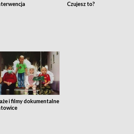
nterwencja
Czujesz to?
aże i filmy dokumentalne
towice