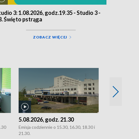
tudio 3: 1.08.2026, godz.19.35 - Studio 3 -
8. Święto pstrąga
ZOBACZ WIĘCEJ
5.08.2026, godz. 21.30
5.08.2026, g
8.30
Emisja codziennie o 15.30, 16.30, 18.30 i
Emisja codziennie
21.30.
21.30.