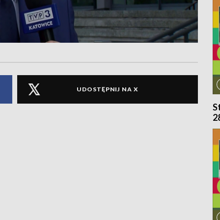
UDOSTĘPNIJ NA X
S
2