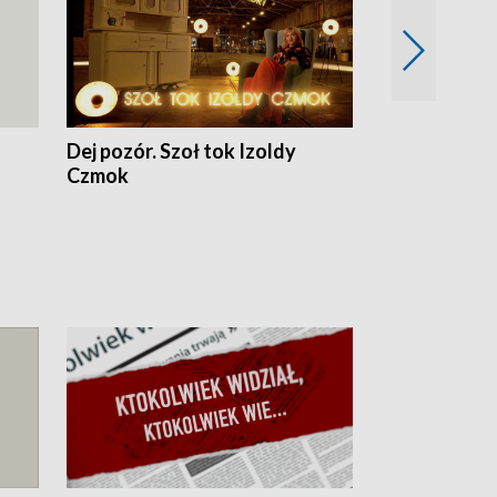
Dej pozór. Szoł tok Izoldy
Dzień z blisk
Czmok