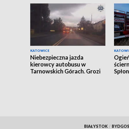
KATOWICE
KATOWI
Niebezpieczna jazda
Ogień
kierowcy autobusu w
ścier
Tarnowskich Górach. Grozi
Spłon
mu 30 tys. zł kary [WIDEO]
słomy
BIAŁYSTOK
/
BYDGO