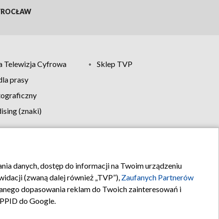
ROCŁAW
 Telewizja Cyfrowa
Sklep TVP
la prasy
tograficzny
sing (znaki)
klamy
Kontakt
rania danych, dostęp do informacji na Twoim urządzeniu
idacji (zwaną dalej również „TVP”),
Zaufanych Partnerów
anego dopasowania reklam do Twoich zainteresowań i
a PPID do Google.