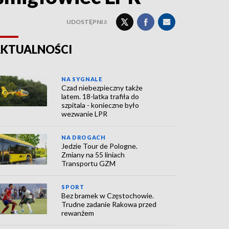
UDOSTĘPNIJ:
KTUALNOŚCI
NA SYGNALE
Czad niebezpieczny także
latem. 18-latka trafiła do
szpitala - konieczne było
wezwanie LPR
NA DROGACH
Jedzie Tour de Pologne.
Zmiany na 55 liniach
Transportu GZM
SPORT
Bez bramek w Częstochowie.
Trudne zadanie Rakowa przed
rewanżem