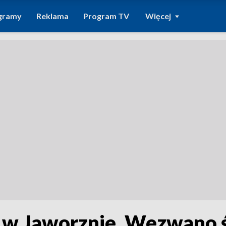
gramy
Reklama
Program TV
Więcej
w Jaworznie. Wezwano 