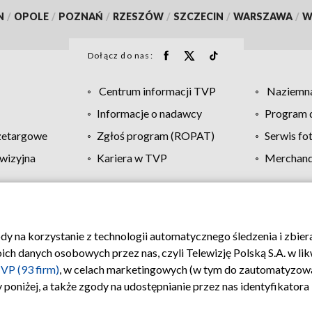
N
/
OPOLE
/
POZNAŃ
/
RZESZÓW
/
SZCZECIN
/
WARSZAWA
/
W
Dołącz do nas:
Centrum informacji TVP
Naziemna
Informacje o nadawcy
Program d
zetargowe
Zgłoś program (ROPAT)
Serwis fo
wizyjna
Kariera w TVP
Merchandi
Polityka prywatności
Moje zgody
Pomoc
Biuro re
ody na korzystanie z technologii automatycznego śledzenia i zbie
 danych osobowych przez nas, czyli Telewizję Polską S.A. w likw
VP (93 firm)
, w celach marketingowych (w tym do zautomatyzow
 poniżej, a także zgody na udostępnianie przez nas identyfikator