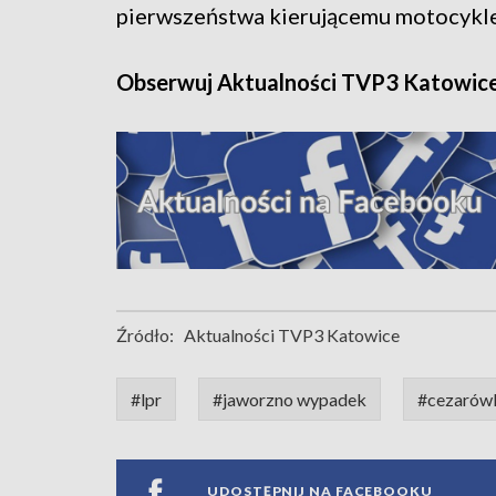
pierwszeństwa kierującemu motocykl
Obserwuj Aktualności TVP3 Katowic
Źródło:
Aktualności TVP3 Katowice
#lpr
#jaworzno wypadek
#cezarów
UDOSTĘPNIJ NA FACEBOOKU