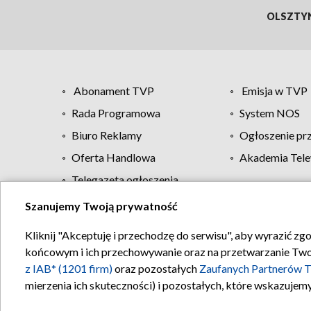
OLSZTY
Abonament TVP
Emisja w TVP
Rada Programowa
System NOS
Biuro Reklamy
Ogłoszenie pr
Oferta Handlowa
Akademia Tele
Telegazeta ogłoszenia
Szanujemy Twoją prywatność
Regulamin TVP
Kliknij "Akceptuję i przechodzę do serwisu", aby wyrazić zg
końcowym i ich przechowywanie oraz na przetwarzanie Twoich
z IAB* (1201 firm)
oraz pozostałych
Zaufanych Partnerów T
mierzenia ich skuteczności) i pozostałych, które wskazujemy