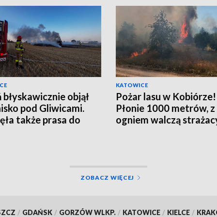
CE
KATOWICE
 błyskawicznie objął
Pożar lasu w Kobiórze!
nisko pod Gliwicami.
Płonie 1000 metrów, z
ęła także prasa do
ogniem walczą strażac
 [ZDJĘCIA]
ZOBACZ WIĘCEJ
SZCZ
/
GDAŃSK
/
GORZÓW WLKP.
/
KATOWICE
/
KIELCE
/
KRA