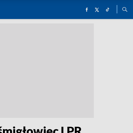
śmigłowiec LPR