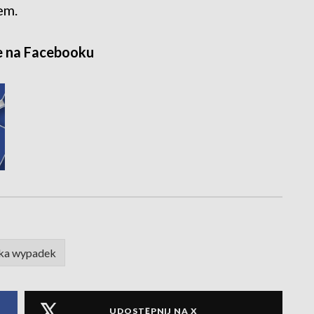
em.
e na Facebooku
ka wypadek
UDOSTĘPNIJ NA X