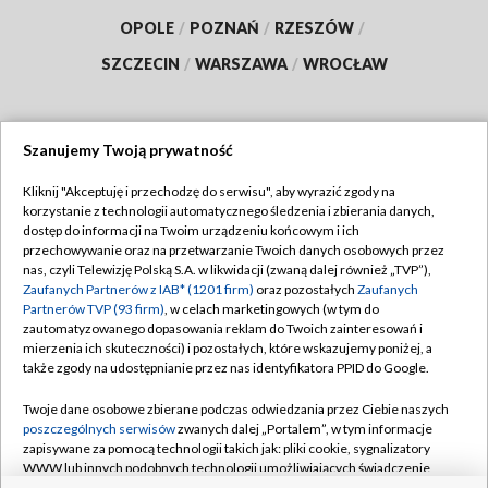
OPOLE
/
POZNAŃ
/
RZESZÓW
/
SZCZECIN
/
WARSZAWA
/
WROCŁAW
Szanujemy Twoją prywatność
Dołącz do nas:
Kliknij "Akceptuję i przechodzę do serwisu", aby wyrazić zgody na
korzystanie z technologii automatycznego śledzenia i zbierania danych,
TVP
dostęp do informacji na Twoim urządzeniu końcowym i ich
Abonament TVP
przechowywanie oraz na przetwarzanie Twoich danych osobowych przez
Regulamin TVP
nas, czyli Telewizję Polską S.A. w likwidacji (zwaną dalej również „TVP”),
Emisja w TVP
Polityka prywatności
Zaufanych Partnerów z IAB* (1201 firm)
oraz pozostałych
Zaufanych
Partnerów TVP (93 firm)
, w celach marketingowych (w tym do
Centrum informacji TVP
Moje zgody
zautomatyzowanego dopasowania reklam do Twoich zainteresowań i
mierzenia ich skuteczności) i pozostałych, które wskazujemy poniżej, a
Naziemna Telewizja Cyfrowa
Pomoc
także zgody na udostępnianie przez nas identyfikatora PPID do Google.
Sklep TVP
Biuro reklamy
Twoje dane osobowe zbierane podczas odwiedzania przez Ciebie naszych
Rada Programowa
Kontakt
poszczególnych serwisów
zwanych dalej „Portalem”, w tym informacje
zapisywane za pomocą technologii takich jak: pliki cookie, sygnalizatory
System NOS
WWW lub innych podobnych technologii umożliwiających świadczenie
dopasowanych i bezpiecznych usług, personalizację treści oraz reklam,