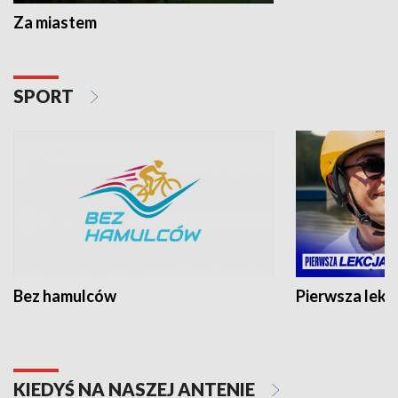
Za miastem
SPORT
Bez hamulców
Pierwsza lekc
KIEDYŚ NA NASZEJ ANTENIE