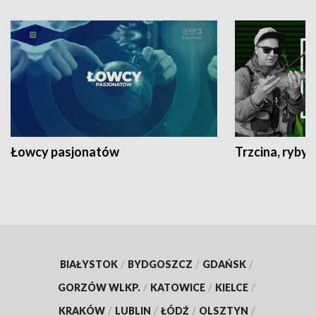
Łowcy pasjonatów
Trzcina, ryby 
BIAŁYSTOK
/
BYDGOSZCZ
/
GDAŃSK
/
GORZÓW WLKP.
/
KATOWICE
/
KIELCE
/
KRAKÓW
/
LUBLIN
/
ŁÓDŹ
/
OLSZTYN
/