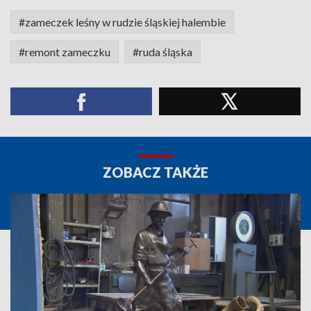
#zameczek leśny w rudzie śląskiej halembie
#remont zameczku
#ruda śląska
ZOBACZ TAKŻE