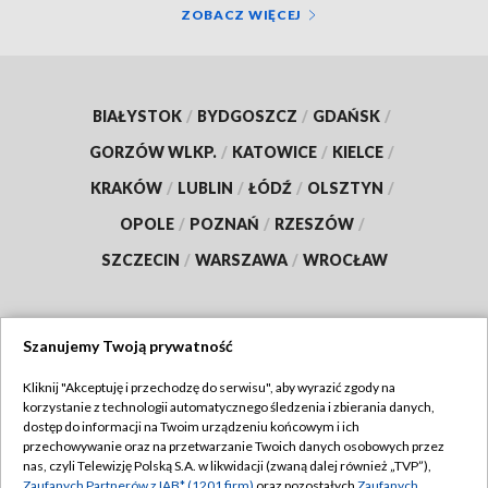
ZOBACZ WIĘCEJ
BIAŁYSTOK
/
BYDGOSZCZ
/
GDAŃSK
/
GORZÓW WLKP.
/
KATOWICE
/
KIELCE
/
KRAKÓW
/
LUBLIN
/
ŁÓDŹ
/
OLSZTYN
/
OPOLE
/
POZNAŃ
/
RZESZÓW
/
SZCZECIN
/
WARSZAWA
/
WROCŁAW
Szanujemy Twoją prywatność
Dołącz do nas:
Kliknij "Akceptuję i przechodzę do serwisu", aby wyrazić zgody na
korzystanie z technologii automatycznego śledzenia i zbierania danych,
TVP
dostęp do informacji na Twoim urządzeniu końcowym i ich
Abonament TVP
przechowywanie oraz na przetwarzanie Twoich danych osobowych przez
Regulamin TVP
nas, czyli Telewizję Polską S.A. w likwidacji (zwaną dalej również „TVP”),
Emisja w TVP
Zaufanych Partnerów z IAB* (1201 firm)
oraz pozostałych
Zaufanych
Polityka prywatności