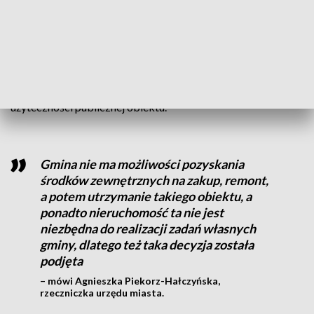
Zobacz zdjęcia
Plany jednak kończą się na dotacjach. Władze Rudy Śląskiej
nie decydują się na zakup - powodem ma być brak
użyteczności publicznej obiektu.
Gmina nie ma możliwości pozyskania
środków zewnętrznych na zakup, remont,
a potem utrzymanie takiego obiektu, a
ponadto nieruchomość ta nie jest
niezbędna do realizacji zadań własnych
gminy, dlatego też taka decyzja została
podjęta
– mówi Agnieszka Piekorz-Hałczyńska,
rzeczniczka urzędu miasta.