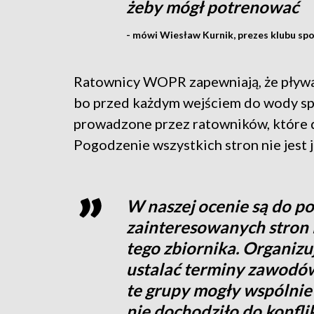
żeby mógł potrenować
- mówi Wiesław Kurnik, prezes klubu sp
Ratownicy WOPR zapewniają, że pływa
bo przed każdym wejściem do wody sp
prowadzone przez ratowników, które 
Pogodzenie wszystkich stron nie jest 
W naszej ocenie są do p
zainteresowanych stron i
tego zbiornika. Organizu
ustalać terminy zawodów
te grupy mogły wspólnie 
nie dochodziło do konfl