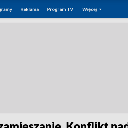
gramy
Reklama
Program TV
Więcej
zamieszanie. Konflikt n