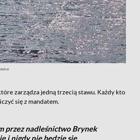
towice
tóre zarządza jedną trzecią stawu. Każdy kto
iczyć się z mandatem.
m przez nadleśnictwo Brynek
ę i nigdy nie będzie się