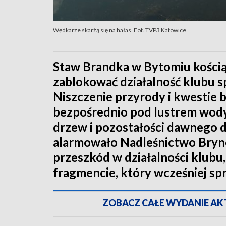
Wędkarze skarżą się na hałas. Fot. TVP3 Katowice
Staw Brandka w Bytomiu kością
zablokować działalność klubu
Niszczenie przyrody i kwestie b
bezpośrednio pod lustrem wody
drzew i pozostałości dawnego 
alarmowało Nadleśnictwo Brynek
przeszkód w działalności klubu
fragmencie, który wcześniej s
ZOBACZ CAŁE WYDANIE AKTU