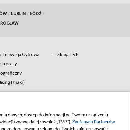
KÓW
/
LUBLIN
/
ŁÓDŹ
/
ROCŁAW
 Telewizja Cyfrowa
Sklep TVP
la prasy
tograficzny
sing (znaki)
klamy
Kontakt
rania danych, dostęp do informacji na Twoim urządzeniu
idacji (zwaną dalej również „TVP”),
Zaufanych Partnerów
anego dopasowania reklam do Twoich zainteresowań i