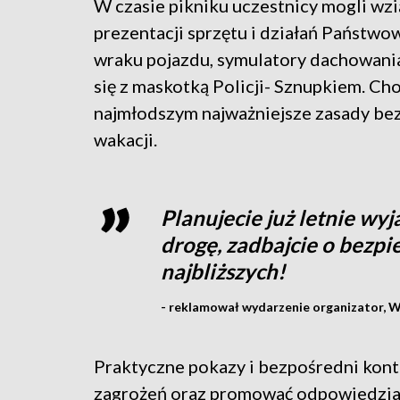
W czasie pikniku uczestnicy mogli wzi
prezentacji sprzętu i działań Państwo
wraku pojazdu, symulatory dachowania
się z maskotką Policji- Sznupkiem. Ch
najmłodszym najważniejsze zasady be
wakacji.
Planujecie już letnie wy
drogę, zadbajcie o bezpi
najbliższych!
- reklamował wydarzenie organizator,
Praktyczne pokazy i bezpośredni kon
zagrożeń oraz promować odpowiedzia