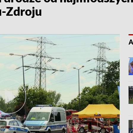
u-Zdroju
A