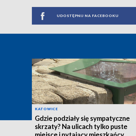
UDOSTĘPNIJ NA FACEBOOKU
KATOWICE
Gdzie podziały się sympatyczne
skrzaty? Na ulicach tylko puste
miejsce i pytający mieszkańcy