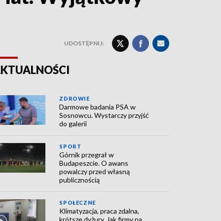
UDOSTĘPNIJ:
KTUALNOŚCI
ZDROWIE
Darmowe badania PSA w
Sosnowcu. Wystarczy przyjść
do galerii
SPORT
Górnik przegrał w
Budapeszcie. O awans
powalczy przed własną
publicznością
SPOŁECZNE
Klimatyzacja, praca zdalna,
krótsze dyżury. Jak firmy na