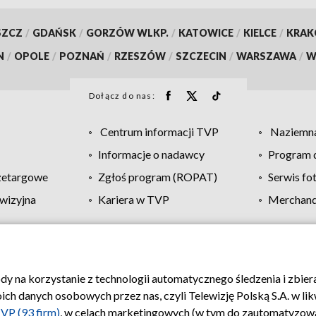
SZCZ
/
GDAŃSK
/
GORZÓW WLKP.
/
KATOWICE
/
KIELCE
/
KRA
N
/
OPOLE
/
POZNAŃ
/
RZESZÓW
/
SZCZECIN
/
WARSZAWA
/
W
Dołącz do nas:
Centrum informacji TVP
Naziemna
Informacje o nadawcy
Program d
zetargowe
Zgłoś program (ROPAT)
Serwis fo
wizyjna
Kariera w TVP
Merchandi
Polityka prywatności
Moje zgody
Pomoc
Biuro re
ody na korzystanie z technologii automatycznego śledzenia i zbie
 danych osobowych przez nas, czyli Telewizję Polską S.A. w likw
VP (93 firm)
, w celach marketingowych (w tym do zautomatyzow