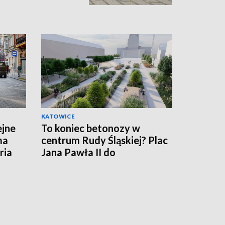
KATOWICE
ejne
To koniec betonozy w
ma
centrum Rudy Śląskiej? Plac
ria
Jana Pawła II do
przebudowy!