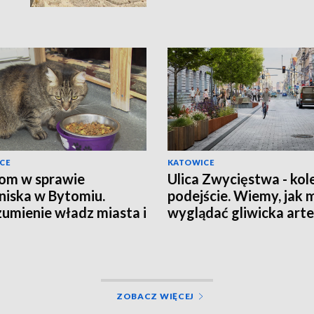
CE
KATOWICE
om w sprawie
Ulica Zwycięstwa - kol
niska w Bytomiu.
podejście. Wiemy, jak 
umienie władz miasta i
wyglądać gliwicka arte
cji
ZOBACZ WIĘCEJ