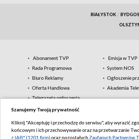
BIAŁYSTOK
/
BYDGO
OLSZTY
Abonament TVP
Emisja w TVP
Rada Programowa
System NOS
Biuro Reklamy
Ogłoszenie pr
Oferta Handlowa
Akademia Tele
Telegazeta ogłoszenia
Szanujemy Twoją prywatność
Regulamin TVP
Kliknij "Akceptuję i przechodzę do serwisu", aby wyrazić zg
końcowym i ich przechowywanie oraz na przetwarzanie Twoich
z IAB* (1201 firm)
oraz pozostałych
Zaufanych Partnerów T