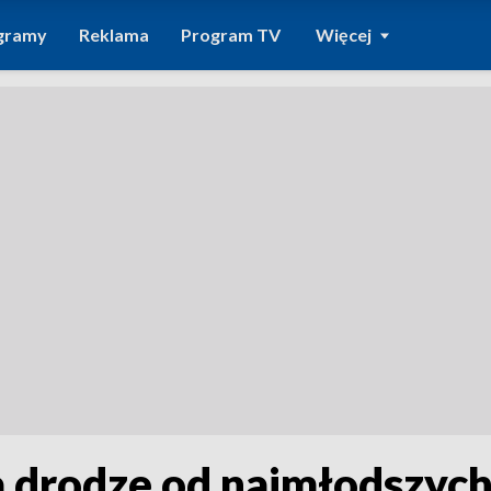
gramy
Reklama
Program TV
Więcej
 drodze od najmłodszych