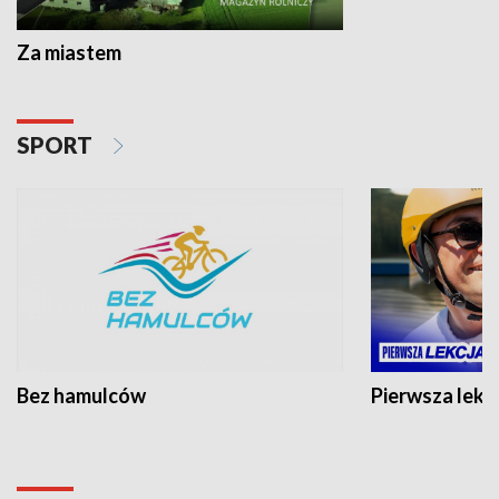
Za miastem
SPORT
Bez hamulców
Pierwsza lekc