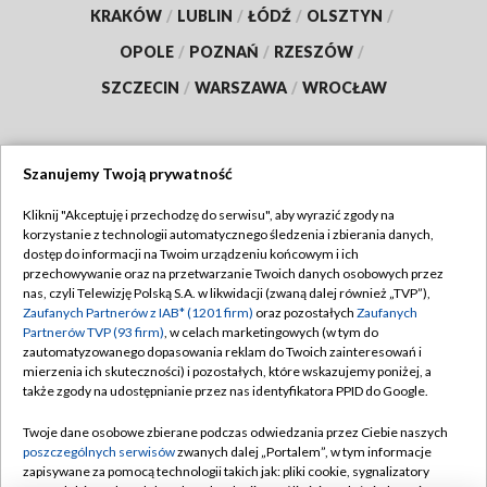
KRAKÓW
/
LUBLIN
/
ŁÓDŹ
/
OLSZTYN
/
OPOLE
/
POZNAŃ
/
RZESZÓW
/
SZCZECIN
/
WARSZAWA
/
WROCŁAW
Szanujemy Twoją prywatność
Dołącz do nas:
Kliknij "Akceptuję i przechodzę do serwisu", aby wyrazić zgody na
korzystanie z technologii automatycznego śledzenia i zbierania danych,
TVP
dostęp do informacji na Twoim urządzeniu końcowym i ich
Abonament TVP
przechowywanie oraz na przetwarzanie Twoich danych osobowych przez
Regulamin TVP
nas, czyli Telewizję Polską S.A. w likwidacji (zwaną dalej również „TVP”),
Emisja w TVP
Polityka prywatności
Zaufanych Partnerów z IAB* (1201 firm)
oraz pozostałych
Zaufanych
Partnerów TVP (93 firm)
, w celach marketingowych (w tym do
Centrum informacji TVP
Moje zgody
zautomatyzowanego dopasowania reklam do Twoich zainteresowań i
mierzenia ich skuteczności) i pozostałych, które wskazujemy poniżej, a
Naziemna Telewizja Cyfrowa
Pomoc
także zgody na udostępnianie przez nas identyfikatora PPID do Google.
Sklep TVP
Biuro reklamy
Twoje dane osobowe zbierane podczas odwiedzania przez Ciebie naszych
Rada Programowa
Kontakt
poszczególnych serwisów
zwanych dalej „Portalem”, w tym informacje
zapisywane za pomocą technologii takich jak: pliki cookie, sygnalizatory
System NOS