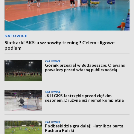
KATOWICE
Siatkarki BKS-u wznowiły treningi! Celem - ligowe
podium
KATOWICE
Górnik przegrał w Budapeszcie. O awans
powalczy przed własną publicznością
KATOWICE
JKH GKS Jastrzębie przed ciężkim
sezonem. Drużyna już niemal kompletna
KATOWICE
Podbeskidzie gra dalej! Hutnik za burtą
Pucharu Polski