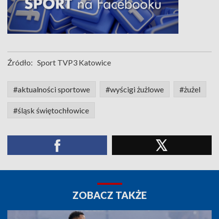
Źródło:
Sport TVP3 Katowice
#aktualności sportowe
#wyścigi żużlowe
#żużel
#śląsk świętochłowice
ZOBACZ TAKŻE