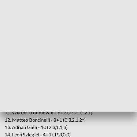
pięć ostatnich meczów. Teraz na pewno
możemy trochę odetchnąć i nabrać
pewności siebie, że jesteśmy drużyną,
która też potrafi wygrywać
- mówił po meczu Mateusz Tonder, najlepiej
punktujący zawodnik Śląska.
Śląsk Świętochłowice pokonał Ultrapur Omegę Gniezno
50:40, a kolejne spotkanie odjedzie u siebie za tydzień z
Wybrzeżem Gdańsk.
Śląsk Świętochłowice - 50 pkt.
9. Mateusz Tonder - 12 (3,3,3,3,-)
10. Sebastian Koessler - 0 (0,-,-,-)
11. Wiktor Trofimow Jr - 8+3 (2*,2*,1*,2,1)
12. Matteo Boncinelli - 8+1 (0,3,2,1,2*)
13. Adrian Gała - 10 (2,3,1,1,3)
14. Leon Szlegiel - 4+1 (1*,3,0,0)