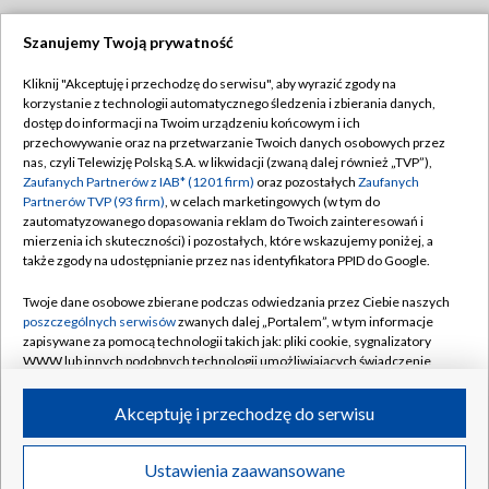
Szanujemy Twoją prywatność
Dołącz do nas:
Kliknij "Akceptuję i przechodzę do serwisu", aby wyrazić zgody na
korzystanie z technologii automatycznego śledzenia i zbierania danych,
TVP
dostęp do informacji na Twoim urządzeniu końcowym i ich
Abonament TVP
przechowywanie oraz na przetwarzanie Twoich danych osobowych przez
Regulamin TVP
nas, czyli Telewizję Polską S.A. w likwidacji (zwaną dalej również „TVP”),
Emisja w TVP
Zaufanych Partnerów z IAB* (1201 firm)
oraz pozostałych
Zaufanych
Polityka prywatności
Partnerów TVP (93 firm)
, w celach marketingowych (w tym do
Centrum informacji TVP
Moje zgody
zautomatyzowanego dopasowania reklam do Twoich zainteresowań i
mierzenia ich skuteczności) i pozostałych, które wskazujemy poniżej, a
Naziemna Telewizja Cyfrowa
Pomoc
także zgody na udostępnianie przez nas identyfikatora PPID do Google.
Sklep TVP
Biuro reklamy
Twoje dane osobowe zbierane podczas odwiedzania przez Ciebie naszych
Rada Programowa
poszczególnych serwisów
zwanych dalej „Portalem”, w tym informacje
Kontakt
zapisywane za pomocą technologii takich jak: pliki cookie, sygnalizatory
System NOS
WWW lub innych podobnych technologii umożliwiających świadczenie
dopasowanych i bezpiecznych usług, personalizację treści oraz reklam,
Informacje o nadawcy
Kanały
udostępnianie funkcji mediów społecznościowych oraz analizowanie
Akceptuję i przechodzę do serwisu
ruchu w Internecie.
Program dla prasy
©2026 Telewizja Polska S.A. w likwidacji
Biuro Reklamy
Twoje dane osobowe zbierane podczas odwiedzania przez Ciebie
Ustawienia zaawansowane
poszczególnych serwisów
na Portalu, takie jak adresy IP, identyfikatory