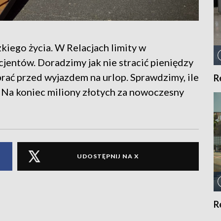
iego życia. W Relacjach limity w
acjentów. Doradzimy jak nie stracić pieniędzy
brać przed wyjazdem na urlop. Sprawdzimy, ile
R
i. Na koniec miliony złotych za nowoczesny
UDOSTĘPNIJ NA X
R