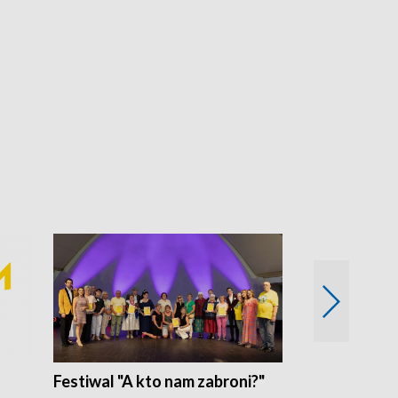
Festiwal "A kto nam zabroni?"
Mikrokosmo