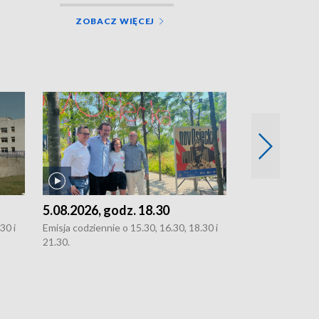
ZOBACZ WIĘCEJ
5.08.2026, godz. 18.30
4.08.2026, g
30 i
Emisja codziennie o 15.30, 16.30, 18.30 i
Emisja codziennie
21.30.
21.30.