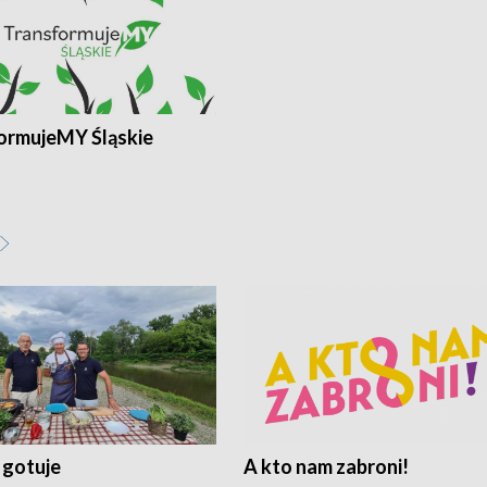
ormujeMY Śląskie
 gotuje
A kto nam zabroni!