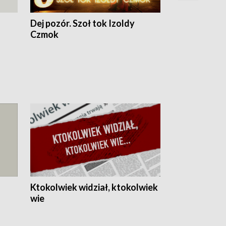
Dej pozór. Szoł tok Izoldy
Dzień z blisk
Czmok
Ktokolwiek widział, ktokolwiek
wie