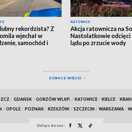
CE
KATOWICE
lubny rekordzista? Z
Akcja ratownicza na So
romila wjechał w
Nastolatkowie odcięci
zenie, samochód i
lądu po zrzucie wody
an!
ZOBACZ WIĘCEJ
SZCZ
/
GDAŃSK
/
GORZÓW WLKP.
/
KATOWICE
/
KIELCE
/
KRA
N
/
OPOLE
/
POZNAŃ
/
RZESZÓW
/
SZCZECIN
/
WARSZAWA
/
W
Dołącz do nas: