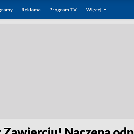
gramy
Reklama
Program TV
Więcej
Zawierciu! Naczepa odpi