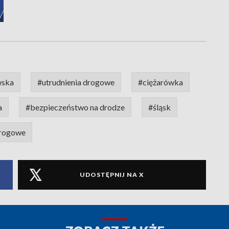
wska
#utrudnienia drogowe
#ciężarówka
a
#bezpieczeństwo na drodze
#śląsk
drogowe
UDOSTĘPNIJ NA X