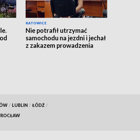
KATOWICE
le.
Nie potrafił utrzymać
 od
samochodu na jezdni i jechał
z zakazem prowadzenia
pojazdów
KÓW
/
LUBLIN
/
ŁÓDŹ
/
ROCŁAW