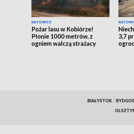
KATOWICE
KATOWI
Pożar lasu w Kobiórze!
Niech
Płonie 1000 metrów, z
3,7 p
ogniem walczą strażacy
ogrod
szlab
BIAŁYSTOK
/
BYDGO
OLSZTY