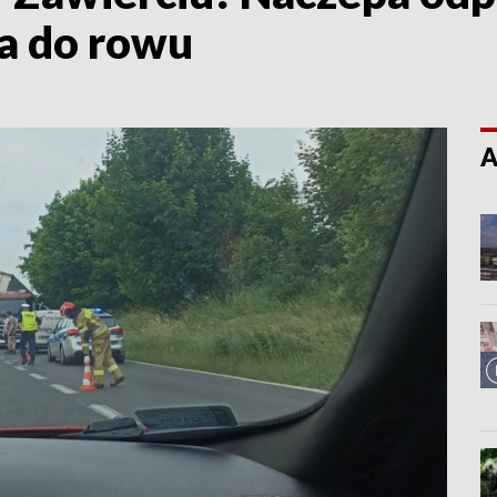
ła do rowu
A