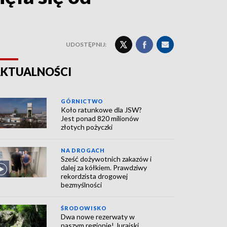
UDOSTĘPNIJ:
KTUALNOŚCI
GÓRNICTWO
Koło ratunkowe dla JSW?
Jest ponad 820 milionów
złotych pożyczki
NA DROGACH
Sześć dożywotnich zakazów i
dalej za kółkiem. Prawdziwy
rekordzista drogowej
bezmyślności
ŚRODOWISKO
Dwa nowe rezerwaty w
naszym regionie! Jurajski