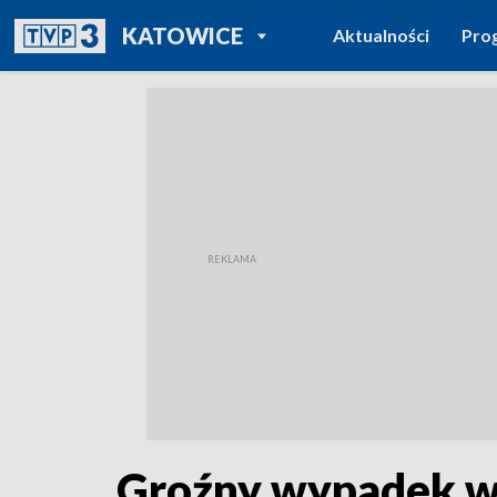
POWRÓT DO
KATOWICE
Aktualności
Pro
TVP REGIONY
Groźny wypadek w 