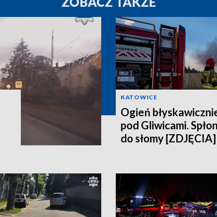
ZOBACZ TAKŻE
KATOWICE
Ogień błyskawicznie
pod Gliwicami. Spło
do słomy [ZDJĘCIA]