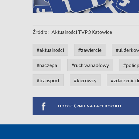
Źródło:
Aktualności TVP3 Katowice
#aktualności
#zawiercie
#ul. żerko
#naczepa
#ruch wahadłowy
#policj
#transport
#kierowcy
#zdarzenie 
UDOSTĘPNIJ NA FACEBOOKU