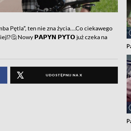
ba Pętla”, ten nie zna życia….Co ciekawego
j⁉️🤔 Nowy 𝗣𝗔𝗣𝗬𝗡 𝗣𝗬𝗧𝗢 już czeka na
P
UDOSTĘPNIJ NA X
P