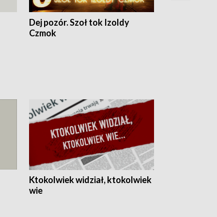
Dej pozór. Szoł tok Izoldy
Dzień z blisk
Czmok
Ktokolwiek widział, ktokolwiek
wie