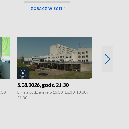
ZOBACZ WIĘCEJ
5.08.2026, godz. 21.30
5.08.2026, g
8.30
Emisja codziennie o 15.30, 16.30, 18.30 i
Emisja codziennie
21.30.
21.30.