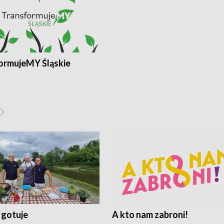
ormujeMY Śląskie
 gotuje
A kto nam zabroni!