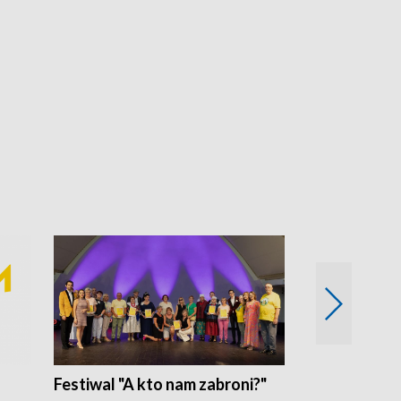
Festiwal "A kto nam zabroni?"
Mikrokosmo