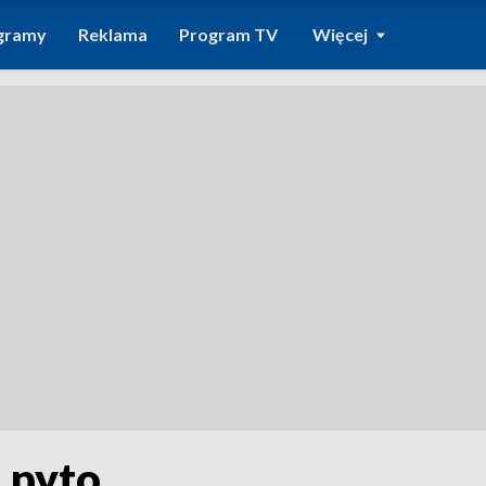
gramy
Reklama
Program TV
Więcej
 pyto