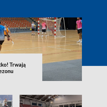
tko! Trwają
sezonu