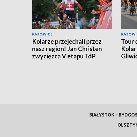
KATOWICE
KATOWI
Kolarze przejechali przez
Tour 
nasz region! Jan Christen
Kolar
zwycięzcą V etapu TdP
Gliwi
na Ko
BIAŁYSTOK
/
BYDGO
OLSZTY