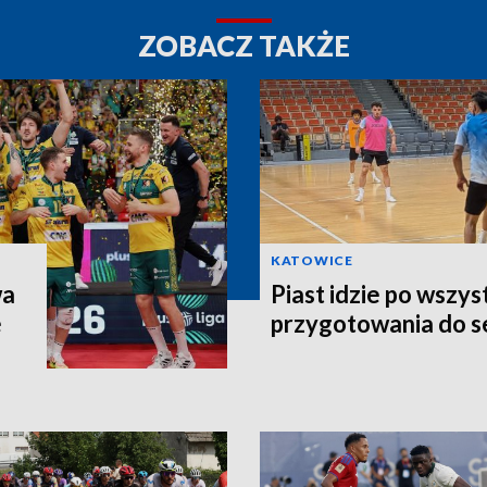
ZOBACZ TAKŻE
KATOWICE
wa
Piast idzie po wszys
e
przygotowania do 