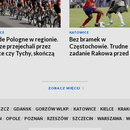
CE
KATOWICE
de Pologne w regionie.
Bez bramek w
ze przejechali przez
Częstochowie. Trudne
ce czy Tychy, skończą
zadanie Rakowa przed
cierzu
rewanżem
ZOBACZ WIĘCEJ
SZCZ
/
GDAŃSK
/
GORZÓW WLKP.
/
KATOWICE
/
KIELCE
/
KRA
N
/
OPOLE
/
POZNAŃ
/
RZESZÓW
/
SZCZECIN
/
WARSZAWA
/
W