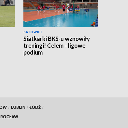
KATOWICE
Siatkarki BKS-u wznowiły
treningi! Celem - ligowe
podium
KÓW
/
LUBLIN
/
ŁÓDŹ
/
ROCŁAW