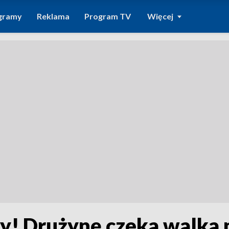
gramy
Reklama
Program TV
Więcej
y! Drużynę czeka walka n