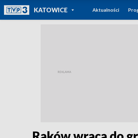
POWRÓT DO
KATOWICE
Aktualności
Pro
TVP REGIONY
Raków wraca do gr