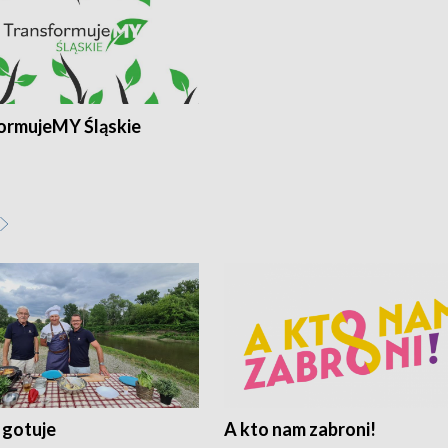
ormujeMY Śląskie
 gotuje
A kto nam zabroni!