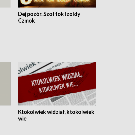
Dej pozór. Szoł tok Izoldy
Dzień z blisk
Czmok
Ktokolwiek widział, ktokolwiek
wie