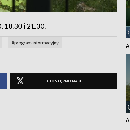
, 18.30 i 21.30.
#program informacyjny
A
UDOSTĘPNIJ NA X
A