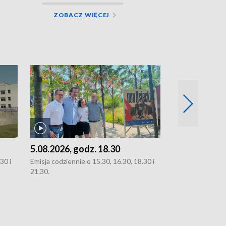
ZOBACZ WIĘCEJ
5.08.2026, godz. 18.30
4.08.2026, g
30 i
Emisja codziennie o 15.30, 16.30, 18.30 i
Emisja codziennie
21.30.
21.30.