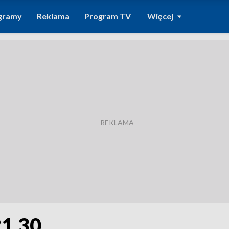
gramy
Reklama
Program TV
Więcej
21.30