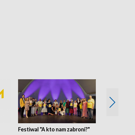
Festiwal "A kto nam zabroni?"
Mikrokosmo