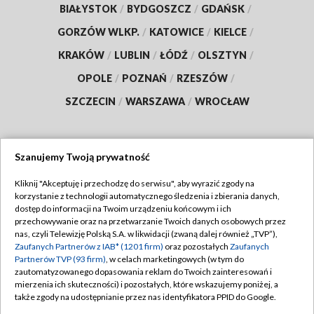
BIAŁYSTOK
/
BYDGOSZCZ
/
GDAŃSK
/
GORZÓW WLKP.
/
KATOWICE
/
KIELCE
/
KRAKÓW
/
LUBLIN
/
ŁÓDŹ
/
OLSZTYN
/
OPOLE
/
POZNAŃ
/
RZESZÓW
/
SZCZECIN
/
WARSZAWA
/
WROCŁAW
Szanujemy Twoją prywatność
Dołącz do nas:
Kliknij "Akceptuję i przechodzę do serwisu", aby wyrazić zgody na
korzystanie z technologii automatycznego śledzenia i zbierania danych,
TVP
dostęp do informacji na Twoim urządzeniu końcowym i ich
Abonament TVP
przechowywanie oraz na przetwarzanie Twoich danych osobowych przez
Regulamin TVP
nas, czyli Telewizję Polską S.A. w likwidacji (zwaną dalej również „TVP”),
Emisja w TVP
Polityka prywatności
Zaufanych Partnerów z IAB* (1201 firm)
oraz pozostałych
Zaufanych
Partnerów TVP (93 firm)
, w celach marketingowych (w tym do
Centrum informacji TVP
Moje zgody
zautomatyzowanego dopasowania reklam do Twoich zainteresowań i
mierzenia ich skuteczności) i pozostałych, które wskazujemy poniżej, a
Naziemna Telewizja Cyfrowa
Pomoc
także zgody na udostępnianie przez nas identyfikatora PPID do Google.
Sklep TVP