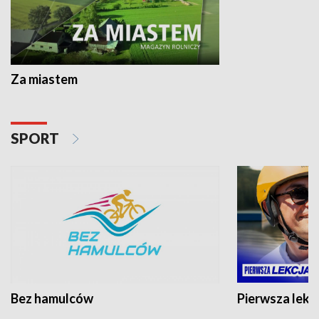
Za miastem
SPORT
Bez hamulców
Pierwsza lekc