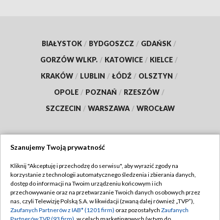
BIAŁYSTOK
/
BYDGOSZCZ
/
GDAŃSK
/
GORZÓW WLKP.
/
KATOWICE
/
KIELCE
/
KRAKÓW
/
LUBLIN
/
ŁÓDŹ
/
OLSZTYN
/
OPOLE
/
POZNAŃ
/
RZESZÓW
/
SZCZECIN
/
WARSZAWA
/
WROCŁAW
Szanujemy Twoją prywatność
Dołącz do nas:
Kliknij "Akceptuję i przechodzę do serwisu", aby wyrazić zgody na
korzystanie z technologii automatycznego śledzenia i zbierania danych,
TVP
dostęp do informacji na Twoim urządzeniu końcowym i ich
Abonament TVP
przechowywanie oraz na przetwarzanie Twoich danych osobowych przez
Regulamin TVP
nas, czyli Telewizję Polską S.A. w likwidacji (zwaną dalej również „TVP”),
Emisja w TVP
Polityka prywatności
Zaufanych Partnerów z IAB* (1201 firm)
oraz pozostałych
Zaufanych
Partnerów TVP (93 firm)
, w celach marketingowych (w tym do