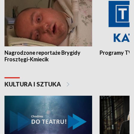
Nagrodzone reportaże Brygidy
Programy TVP
Frosztęgi-Kmiecik
KULTURA I SZTUKA